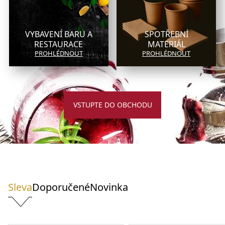
VYBAVENÍ BARU A
SPOTŘEBNÍ
RESTAURACE
MATERIÁL
PROHLÉDNOUT
PROHLÉDNOUT
VSTUPTE DO OBCHODU
Sleva
Doporučené
Novinka