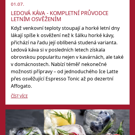
01.07.
LEDOVÁ KÁVA - KOMPLETNÍ PRŮVODCE
LETNÍM OSVĚŽENÍM
Když venkovní teploty stoupají a horké letní dny
lákají spíše k osvěžení než k šálku horké kávy,
přichází na řadu její oblíbená studená varianta.
Ledová káva
si v posledních letech získala
obrovskou popularitu nejen v kavárnách, ale také
v domácnostech. Nabízí téměř nekonečné
možnosti přípravy – od jednoduchého
Ice Latte
přes osvěžující
Espresso Tonic
až po dezertní
Affogato
.
ČÍST VÍCE