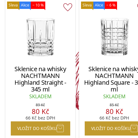
Sleva
Akce
− 10 %
Sleva
Akce
− 6 %
Sklenice na whisky
Sklenice na whisk
NACHTMANN
NACHTMANN
Highland Straight -
Highland Square - 
345 ml
ml
SKLADEM
SKLADEM
89
Kč
85
Kč
80
Kč
80
Kč
66
Kč
bez DPH
66
Kč
bez DPH
VLOŽIT DO KOŠÍKU
VLOŽIT DO KOŠÍKU