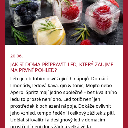
20.06.
JAK SI DOMA PŘIPRAVIT LED, KTERÝ ZAUJME
NA PRVNÍ POHLED?
Léto je obdobím osvěžujících nápojů. Domácí
limonády, ledová káva, gin & tonic, Mojito nebo
Aperol Spritz mají jedno společné – bez kvalitního
ledu to prostě není ono. Led totiž není jen
prostředek k ochlazení nápoje. Dokáže ovlivnit
jeho vzhled, tempo ředění i celkový zážitek z pití.
Udělat si kvalitní a designový led v domácím
prostředí není dnes žádná velká věda.