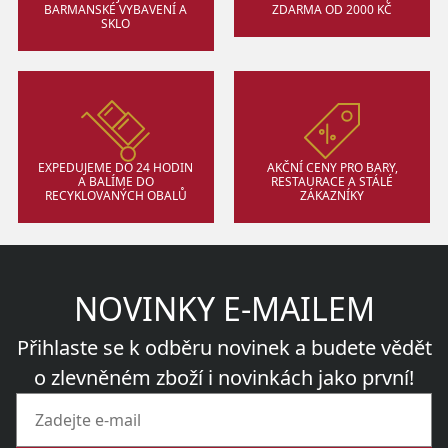
BARMANSKÉ VYBAVENÍ A
ZDARMA OD 2000 KČ
SKLO
EXPEDUJEME DO 24 HODIN
AKČNÍ CENY PRO BARY,
A BALÍME DO
RESTAURACE A STÁLÉ
RECYKLOVANÝCH OBALŮ
ZÁKAZNÍKY
NOVINKY E-MAILEM
Přihlaste se k odběru novinek a budete vědět
o zlevněném zboží i novinkách jako první!