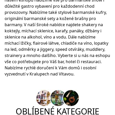
důležité gastro vybavení pro každodenní chod
provozovny. Nabízíme také stylové barmanské kufry,
originální barmanské sety a kožené brašny pro
barmany. V naší široké nabídce najdete shakery na
koktejly, míchací sklenice, karafy, panáky, džbány i
sklenice na alkohol, víno a vodu. Dále nabízíme
míchací lžičky, flairové láhve, chladiče na víno, lopatky
na led, odměrky a jiggery, speed otvíráky, muddlery,
strainery a mnoho dalšího. Vyberte si u nás na eshopu
vše co potřebujete pro Váš bar, hotel či restauraci.
Nabízíme rychlé doručení k Vám domů i osobní
vyzvednutí v Kralupech nad Vltavou.
OBLÍBENÉ KATEGORIE