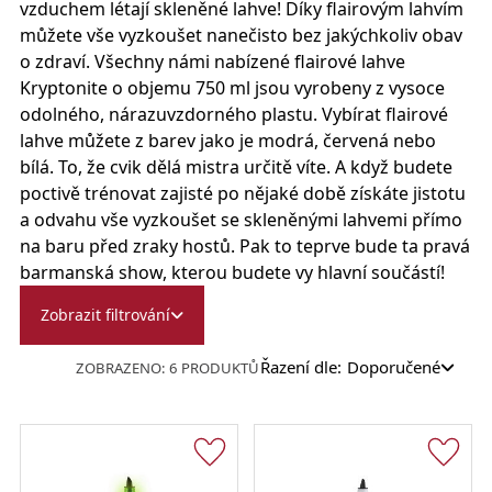
vzduchem létají skleněné lahve! Díky flairovým lahvím
můžete vše vyzkoušet nanečisto bez jakýchkoliv obav
o zdraví. Všechny námi nabízené flairové lahve
Kryptonite o objemu 750 ml jsou vyrobeny z vysoce
odolného, nárazuvzdorného plastu. Vybírat flairové
lahve můžete z barev jako je modrá, červená nebo
bílá. To, že cvik dělá mistra určitě víte. A když budete
poctivě trénovat zajisté po nějaké době získáte jistotu
a odvahu vše vyzkoušet se skleněnými lahvemi přímo
na baru před zraky hostů. Pak to teprve bude ta pravá
barmanská show, kterou budete vy hlavní součástí!
Zobrazit filtrování
Řazení dle:
Doporučené
ZOBRAZENO: 6 PRODUKTŮ