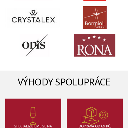
VÝHODY SPOLUPRÁCE
SPECIALIZUJEME SE NA
DOPRAVA OD 69 KČ,