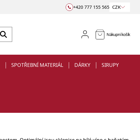
CZK
+420 777 155 565
Nákupní košík
E
SPOTŘEBNÍ MATERIÁL
DÁRKY
SIRUPY
Sklenice