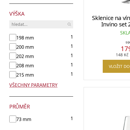
Barmanské kufry, brašny a batohy
VÝŠKA
Sklenice na v
Invino set 
Odlivky a sklenice na vodu
SKL
1
198 mm
19
1
200 mm
17
148
Kč
1
202 mm
Whisky sety a karafy
1
208 mm
VLOŽIT DO
1
215 mm
VŠECHNY PARAMETRY
Skleněné dózy na potraviny
PRŮMĚR
1
73 mm