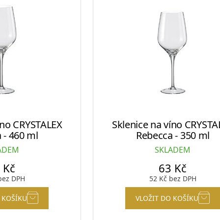
víno CRYSTALEX
Sklenice na víno CRYSTA
 - 460 ml
Rebecca - 350 ml
ADEM
SKLADEM
3
Kč
63
Kč
ez DPH
52
Kč
bez DPH
 KOŠÍKU
VLOŽIT DO KOŠÍKU