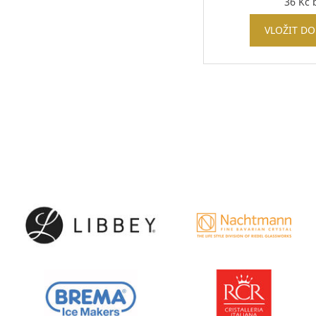
36
Kč
b
VLOŽIT DO