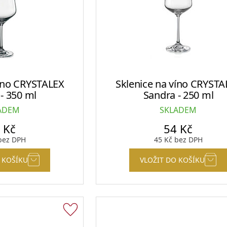
víno CRYSTALEX
Sklenice na víno CRYSTA
- 350 ml
Sandra - 250 ml
ADEM
SKLADEM
5
Kč
54
Kč
ez DPH
45
Kč
bez DPH
 KOŠÍKU
VLOŽIT DO KOŠÍKU