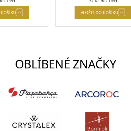
ez DPH
37
Kč
bez DPH
 KOŠÍKU
VLOŽIT DO KOŠÍKU
OBLÍBENÉ ZNAČKY