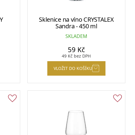
EY
Sklenice na víno CRYSTALEX
Sklenice na kávu a teplé nápoje
Sandra - 450 ml
SKLADEM
59
Kč
49
Kč
bez DPH
Plecháčky, hrnky a julep mug
VLOŽIT DO KOŠÍKU