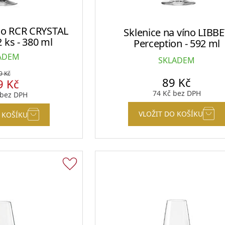
íno RCR CRYSTAL
Sklenice na víno LIBB
2 ks - 380 ml
Sklenice a panáky na alkohol
Perception - 592 ml
ADEM
SKLADEM
9
Kč
89
Kč
9
Kč
74
Kč
bez DPH
bez DPH
Plastové sklenice
VLOŽIT DO KOŠÍKU
 KOŠÍKU
Designové sklenice na koktejly