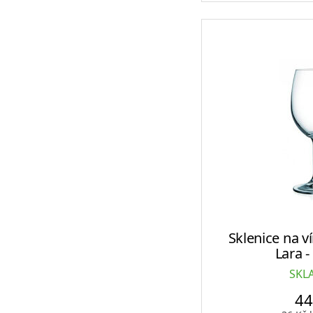
Sklenice na 
Lara -
SKL
4