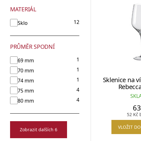
MATERIÁL
12
Sklo
PRŮMĚR SPODNÍ
1
69 mm
1
70 mm
Sklenice na 
1
74 mm
Rebecca
4
75 mm
SKL
4
80 mm
6
52
Kč
b
VLOŽIT DO
Zobrazit dalších 6