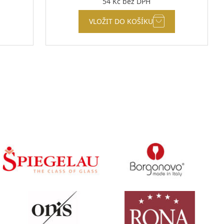
54
Kč
bez DPH
VLOŽIT DO KOŠÍKU