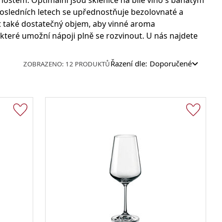
astnostem. Optimální jsou sklenice na bílé víno s baňatým
Jiggery a odměrky
na víno
Barové podložky a rohože
Ubrousky
Sklenice s potiskem
 posledních letech se upřednostňuje bezolovnaté a
a sekt
mít také dostatečný objem, aby vinné aroma
Sklenice na bílé víno
 které umožní nápoji plně se rozvinout. U nás najdete
Sklenice na červené víno
Sklenice na sekt a šampaňské
Muddlery a lisy
Lightstick
Řazení dle:
Doporučené
ZOBRAZENO: 12 PRODUKTŮ
Výroba ledu a příslušenství
Sklenice na limonádu
Barové vybavení
Sklenice long drink a highball