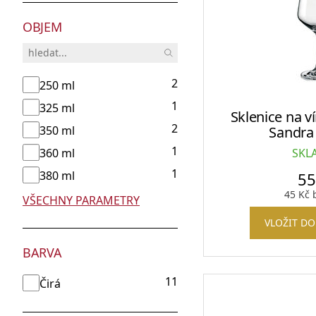
OBJEM
2
250 ml
1
325 ml
Sklenice na 
2
350 ml
Sandra 
1
360 ml
SKL
1
380 ml
5
45
Kč
b
VŠECHNY PARAMETRY
VLOŽIT DO
BARVA
11
Čirá