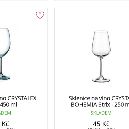
víno CRYSTALEX
Sklenice na víno CRYST
 450 ml
BOHEMIA Strix - 250 
ADEM
SKLADEM
4
Kč
45
Kč