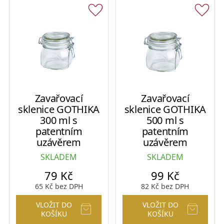
Zavařovací
Zavařovací
sklenice GOTHIKA
sklenice GOTHIKA
300 ml s
500 ml s
patentním
patentním
uzávěrem
uzávěrem
SKLADEM
SKLADEM
79
Kč
99
Kč
65
Kč
bez DPH
82
Kč
bez DPH
VLOŽIT DO
VLOŽIT DO
KOŠÍKU
KOŠÍKU