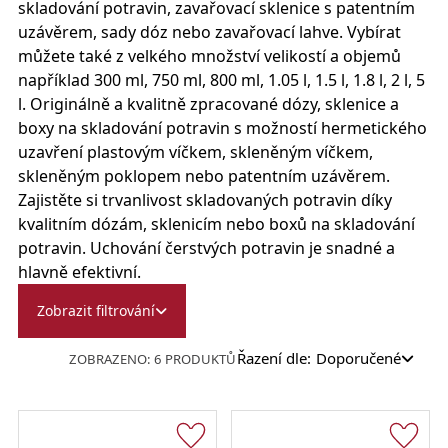
skladování potravin, zavařovací sklenice s patentním
uzávěrem, sady dóz nebo zavařovací lahve. Vybírat
můžete také z velkého množství velikostí a objemů
například 300 ml, 750 ml, 800 ml, 1.05 l, 1.5 l, 1.8 l, 2 l, 5
l. Originálně a kvalitně zpracované dózy, sklenice a
boxy na skladování potravin s možností hermetického
uzavření plastovým víčkem, skleněným víčkem,
skleněným poklopem nebo patentním uzávěrem.
Zajistěte si trvanlivost skladovaných potravin díky
kvalitním dózám, sklenicím nebo boxů na skladování
potravin. Uchování čerstvých potravin je snadné a
hlavně efektivní.
Zobrazit filtrování
Řazení dle:
Doporučené
ZOBRAZENO: 6 PRODUKTŮ