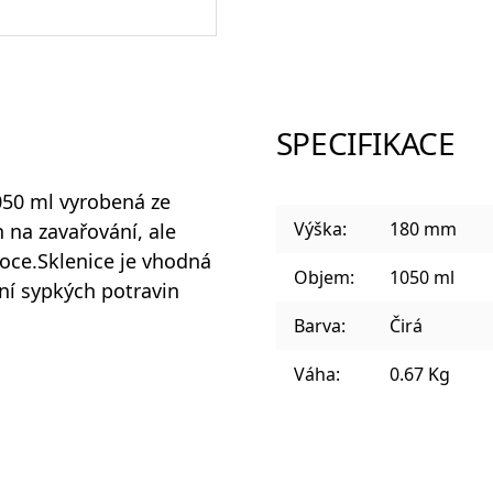
Sklenice a panáky na alkohol
SPECIFIKACE
Plastové sklenice
050 ml
vyrobená ze
Výška:
180 mm
 na zavařování, ale
oce.Sklenice je vhodná
Objem:
1050 ml
ní sypkých potravin
Designové sklenice na koktejly
Barva:
Čirá
Váha:
0.67 Kg