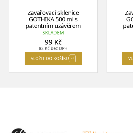
Zavařovací sklenice
Za
GOTHIKA 500 ml s
GO
patentním uzávěrem
pat
SKLADEM
99
Kč
82
Kč
bez DPH
VLOŽIT DO KOŠÍKU
V