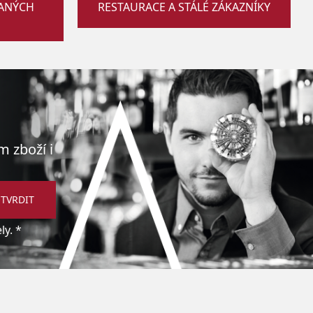
VANÝCH
RESTAURACE A STÁLÉ ZÁKAZNÍKY
m zboží i
TVRDIT
y. *