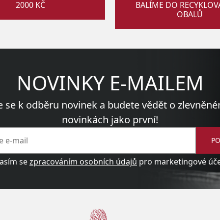
2000 KČ
BALÍME DO RECYKLO
OBALŮ
NOVINKY E-MAILEM
e se k odběru novinek a budete vědět o zlevněné
novinkách jako první!
PO
asím se
zpracováním osobních údajů
pro marketingové účel