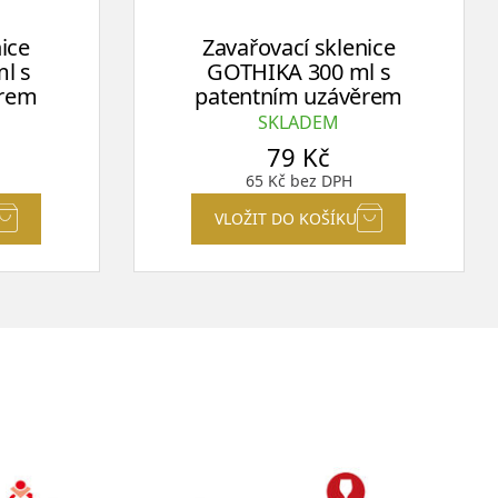
ice
Zavařovací sklenice
l s
GOTHIKA 300 ml s
ěrem
patentním uzávěrem
SKLADEM
79
Kč
65
Kč
bez DPH
VLOŽIT DO KOŠÍKU