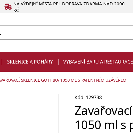
NA VÝDEJNÍ MÍSTA PPL DOPRAVA ZDARMA NAD 2000
KČ
SKLENICE A POHÁRY
VYBAVENÍ BARU A RESTAURAC
AVAŘOVACÍ SKLENICE GOTHIKA 1050 ML S PATENTNÍM UZÁVĚREM
Kód: 129738
Zavařovací
1050 ml s
Degustační
Produkty ve slevě
Strainery a sítka
Chladiče na víno a zásobníky
Kelímky
Dárky pro muže
sklenice