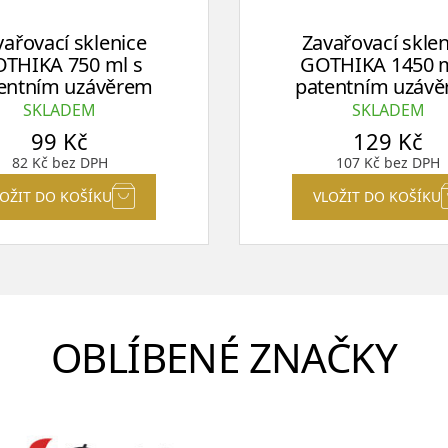
vařovací sklenice
Zavařovací sklen
THIKA 750 ml s
GOTHIKA 1450 m
entním uzávěrem
patentním uzáv
SKLADEM
SKLADEM
99
Kč
129
Kč
82
Kč
bez DPH
107
Kč
bez DPH
LOŽIT DO KOŠÍKU
VLOŽIT DO KOŠÍKU
OBLÍBENÉ ZNAČKY