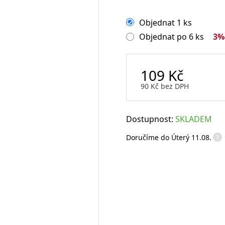
Sklenice na rum
Objednat 1 ks
Sklenice na whisky
Objednat po 6 ks
3%
Degustační sklenice na víno
Míchací sklenice
Brčka a slámky
109
Kč
90
Kč
bez DPH
Otvíráky a vývrtky
Dostupnost:
SKLADEM
?
Doručíme do
Úterý 11.08.
Vtipné sklenice na víno
Flairové lahve
Karafy na alkohol a džbány