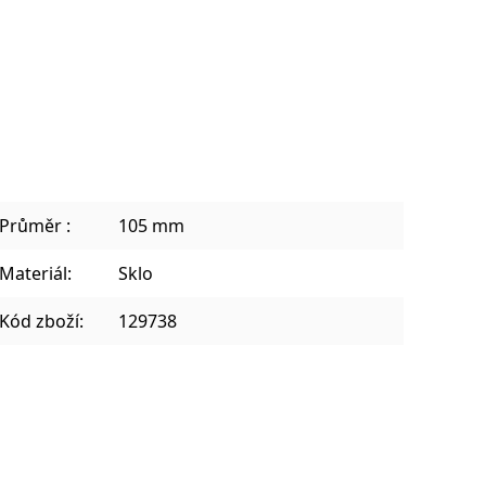
Sklenice na kávu a teplé nápoje
Plecháčky, hrnky a julep mug
Průměr :
105 mm
Materiál:
Sklo
Kód zboží:
129738