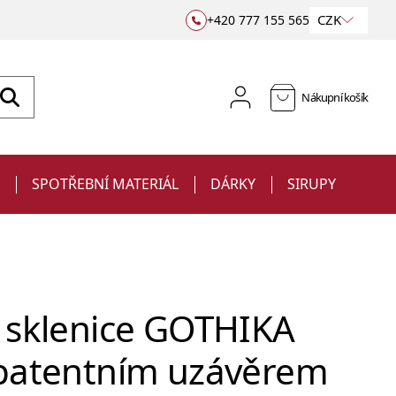
CZK
+420 777 155 565
Nákupní košík
E
SPOTŘEBNÍ MATERIÁL
DÁRKY
SIRUPY
 sklenice GOTHIKA
 patentním uzávěrem
Sklenice
Jiggery a odměrky
na víno
Barové podložky a rohože
Ubrousky
Sklenice s potiskem
a sekt