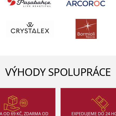
VÝHODY SPOLUPRÁCE
A OD 69 KČ, ZDARMA OD
EXPEDUJEME DO 24 H