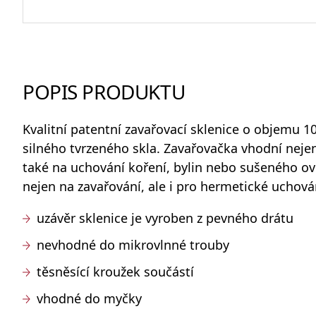
Odlivky a sklenice na vodu
POPIS PRODUKTU
Whisky sety a karafy
Kvalitní patentní zavařovací sklenice o objemu 1
silného tvrzeného skla. Zavařovačka vhodní nejen
také na uchování koření, bylin nebo sušeného ov
nejen na zavařování, ale i pro hermetické uchová
Skleněné dózy na potraviny
uzávěr sklenice je vyroben z pevného drátu
nevhodné do mikrovlnné trouby
těsněsící kroužek součástí
vhodné do myčky