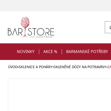
NOVINKY
AKCE %
BARMANSKÉ POTŘEBY
ÚVOD
SKLENICE A POHÁRY
SKLENĚNÉ DÓZY NA POTRAVINY
Z
Sklenice
Vybavení restaurace pro obsluhu a
Výprodej
Shakery na koktejly
na
Obaly na jídlo a nápoje
Dárky pro ženy
servis
koktejly