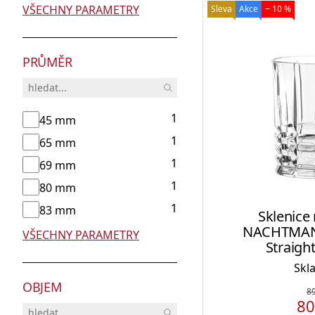
VŠECHNY PARAMETRY
Sleva
Akce
− 10 %
PRŮMĚR
1
45 mm
1
65 mm
1
69 mm
1
80 mm
1
83 mm
Sklenice
NACHTMAN
VŠECHNY PARAMETRY
Straight
Skl
OBJEM
8
8