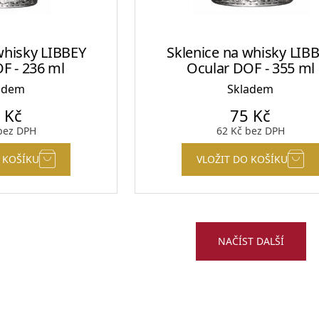
whisky LIBBEY
Sklenice na whisky LIB
F - 236 ml
Ocular DOF - 355 ml
adem
Skladem
9
Kč
75
Kč
ez DPH
62
Kč
bez DPH
 KOŠÍKU
VLOŽIT DO KOŠÍKU
NAČÍST DALŠÍ