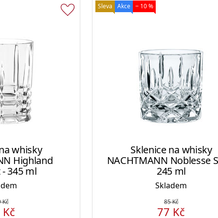
Sleva
Akce
− 10 %
 na whisky
Sklenice na whisky
N Highland
NACHTMANN Noblesse S
 - 345 ml
245 ml
adem
Skladem
9
Kč
85
Kč
0
Kč
77
Kč