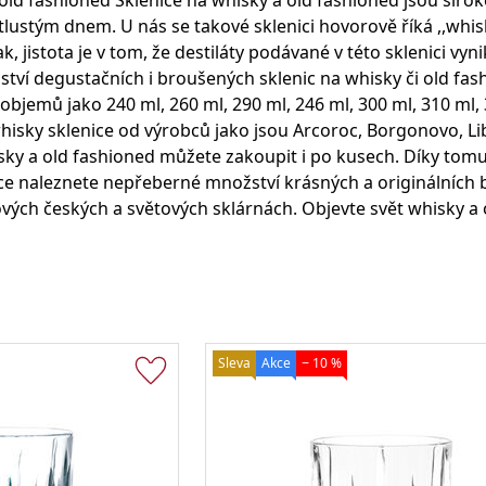
old fashioned Sklenice na whisky a old fashioned jsou širo
Degustační
Produkty ve slevě
Strainery a sítka
Chladiče na víno a zásobníky
Kelímky
Dárky pro muže
sklenice
tlustým dnem. U nás se takové sklenici hovorově říká ,,whis
tak, jistota je v tom, že destiláty podávané v této sklenici vyn
Sklenice na rum
tví degustačních i broušených sklenic na whisky či old fa
Sklenice na whisky
objemů jako 240 ml, 260 ml, 290 ml, 246 ml, 300 ml, 310 ml,
Degustační sklenice na víno
isky sklenice od výrobců jako jsou Arcoroc, Borgonovo, Li
Míchací sklenice
Brčka a slámky
sky a old fashioned můžete zakoupit i po kusech. Díky tomu
ídce naleznete nepřeberné množství krásných a originálních 
vých českých a světových sklárnách. Objevte svět whisky a 
Otvíráky a vývrtky
Vtipné sklenice na víno
Sleva
Akce
− 10 %
Flairové lahve
Karafy na alkohol a džbány