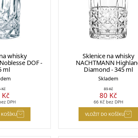
Sklenice a panáky na alkohol
 na whisky
Sklenice na whisky
Plastové sklenice
oblesse DOF -
NACHTMANN Highlan
5 ml
Diamond - 345 ml
adem
Skladem
5
Kč
89
Kč
7
Kč
80
Kč
Designové sklenice na koktejly
ez DPH
66
Kč
bez DPH
 KOŠÍKU
VLOŽIT DO KOŠÍKU