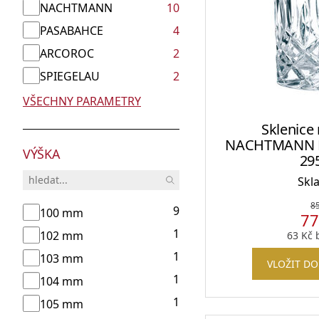
NACHTMANN
10
Barmanské kufry, brašny a batohy
PASABAHCE
4
ARCOROC
2
Odlivky a sklenice na vodu
SPIEGELAU
2
VŠECHNY PARAMETRY
Sklenice
Whisky sety a karafy
NACHTMANN N
VÝŠKA
29
Skl
8
9
100 mm
7
Skleněné dózy na potraviny
1
102 mm
63
Kč
b
1
103 mm
VLOŽIT DO
1
104 mm
1
105 mm