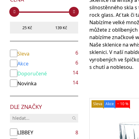
Sklenice na whisky a 
Vybavení restaurace pro obsluhu a
Výprodej
Shakery na koktejly
na
Obaly na jídlo a nápoje
Dárky pro ženy
servis
silnostěnného skla s 
koktejly
rock glass. Ať tak či 
Sklenice na Aperol Spritz
Nabízíme velké množs
Sklenice na Cuba Libre
můžete z oblíbených 
Gastro vybavení a
Sklenice na Daiquiri
nabízíme značkové wh
Míchací lžičky
Pivní tácky
Vouchery
elektrospotřebiče
Sklenice na Mojito
Naše sklenice na whi
Sklenice na Pina Coladu
sklenici. V naší nab
6
Sleva
Mixery
Sklenice na Martini
vyrobených ve špičko
6
Lisy na citrusy
Akce
Sklenice na Margaritu
s chutí a noblesou.
Flavour Blaster a
Sklenice na Gin Tonic
14
Nože a prkénka
Doporučené
udící pistole
14
Výrobníky ledu a
Novinka
ledové tříště
Tiki mug
Sleva
Akce
− 10 %
DLE ZNAČKY
Nalévátka
Skleněné flakony a lahve
LIBBEY
8