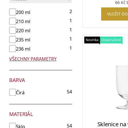
66
Kč
b
2
200 ml
VLOŽIT DO
1
210 ml
1
220 ml
1
235 ml
Novinka
Doporučené
1
236 ml
VŠECHNY PARAMETRY
BARVA
54
Čirá
MATERIÁL
Sklenice na
54
Sklo