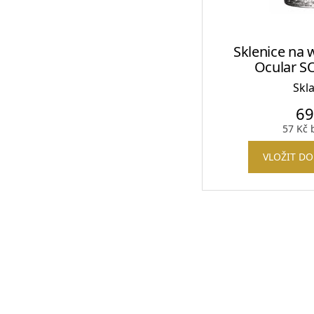
Sklenice na 
Ocular SO
Skl
6
57
Kč
b
VLOŽIT DO