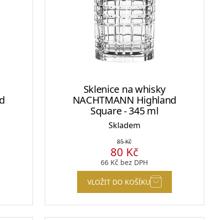
Sklenice na kávu a teplé nápoje
Sklenice na whisky
Plecháčky, hrnky a julep mug
d
NACHTMANN Highland
Square - 345 ml
Skladem
85
Kč
80
Kč
66
Kč
bez DPH
VLOŽIT DO KOŠÍKU