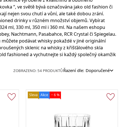
ké sklenice vyrobené z kvalitního a odolného
Jiggery a odměrky
na víno
Barové podložky a rohože
Ubrousky
Sklenice s potiskem
kovka “, ve světě bývá označována jako old fashion či
a sekt
ikají nejen svou chutí a vůní, ale také dobou zrání.
Sklenice na bílé víno
shioned drinky v různém množství objemů. Vybírat
Sklenice na červené víno
 324 ml, 330 ml, 350 ml i 360 ml. Na našem eshopu
Sklenice na sekt a šampaňské
bbey, Nachtmann, Pasabahce, RCR Crystal či Spiegelau.
Muddlery a lisy
Lightstick
 můžete podávat whisky pokaždé v jiné originální
broušených sklenic na whisky z křišťálového skla
old fashioned a vychutnejte si každý společný okamžik
Výroba ledu a příslušenství
Řazení dle:
Doporučené
ZOBRAZENO: 54 PRODUKTŮ
Sklenice na limonádu
Sleva
Akce
− 6 %
Barové vybavení
Sklenice long drink a highball