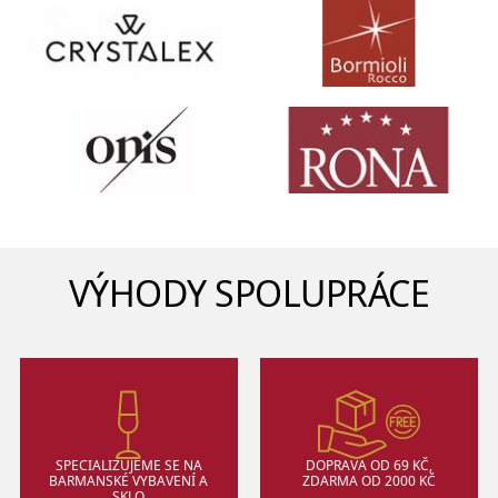
VÝHODY SPOLUPRÁCE
SPECIALIZUJEME SE NA
DOPRAVA OD 69 KČ,
BARMANSKÉ VYBAVENÍ A
ZDARMA OD 2000 KČ
SKLO