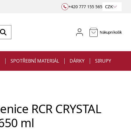
CZK
+420 777 155 565
Nákupní košík
E
SPOTŘEBNÍ MATERIÁL
DÁRKY
SIRUPY
lenice RCR CRYSTAL
 650 ml
Sklenice
Jiggery a odměrky
na víno
Barové podložky a rohože
Ubrousky
Sklenice s potiskem