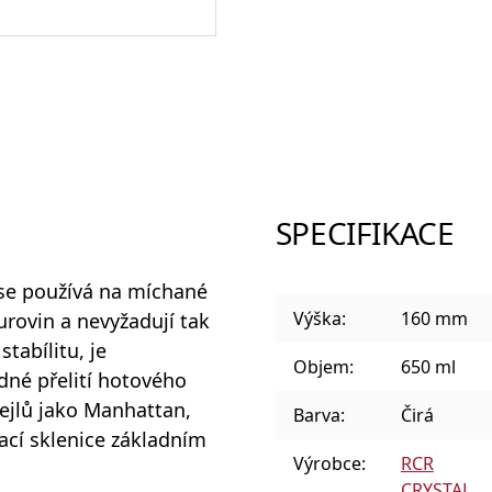
Sklenice a panáky na alkohol
Plastové sklenice
SPECIFIKACE
se používá na míchané
Designové sklenice na koktejly
Výška:
160 mm
surovin a nevyžadují tak
tabílitu, je
Objem:
650 ml
dné přelití hotového
tejlů jako Manhattan,
Barva:
Čirá
ací sklenice základním
Výrobce:
RCR
CRYSTAL