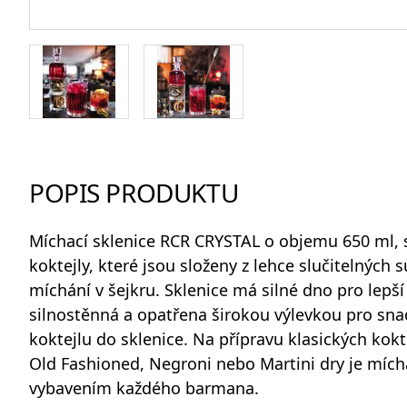
Odlivky a sklenice na vodu
Whisky sety a karafy
POPIS PRODUKTU
Míchací sklenice RCR CRYSTAL
o objemu 650 ml, 
Skleněné dózy na potraviny
koktejly, které jsou složeny z lehce slučitelných 
míchání v šejkru. Sklenice má silné dno pro lepší s
silnostěnná a opatřena širokou výlevkou pro sna
koktejlu do sklenice. Na přípravu klasických kok
Old Fashioned, Negroni nebo Martini dry je mích
vybavením každého barmana.