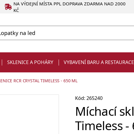
NA VÝDEJNÍ MÍSTA PPL DOPRAVA ZDARMA NAD 2000
KČ
SKLENICE A POHÁRY
VYBAVENÍ BARU A RESTAURAC
ENICE RCR CRYSTAL TIMELESS - 650 ML
Kód: 265240
Míchací sk
Timeless -
Degustační
Produkty ve slevě
Strainery a sítka
Chladiče na víno a zásobníky
Kelímky
Dárky pro muže
sklenice