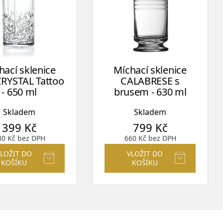
hací sklenice
Míchací sklenice
RYSTAL Tattoo
CALABRESE s
- 650 ml
brusem - 630 ml
Skladem
Skladem
399
Kč
799
Kč
30
Kč
bez DPH
660
Kč
bez DPH
VLOŽIT DO
VLOŽIT DO
KOŠÍKU
KOŠÍKU