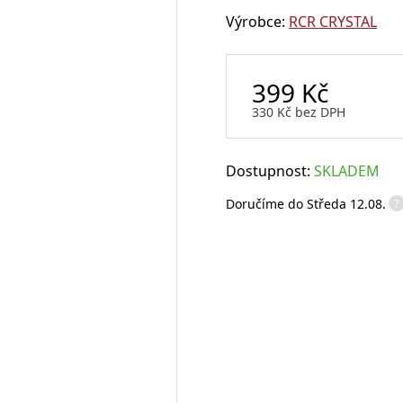
Výrobce:
RCR CRYSTAL
Sklenice na rum
Sklenice na whisky
Degustační sklenice na víno
399
Kč
Míchací sklenice
Brčka a slámky
330
Kč
bez DPH
Dostupnost:
SKLADEM
Otvíráky a vývrtky
?
Doručíme do
Středa 12.08.
Vtipné sklenice na víno
Flairové lahve
Karafy na alkohol a džbány