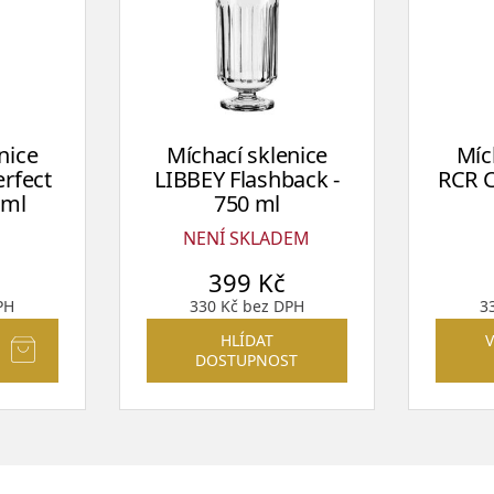
nice
Míchací sklenice
Míc
rfect
LIBBEY Flashback -
RCR C
 ml
750 ml
NENÍ SKLADEM
399
Kč
PH
330
Kč
bez DPH
3
HLÍDAT
DOSTUPNOST