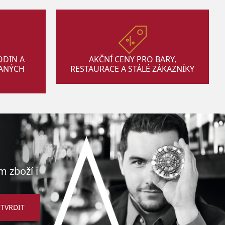
ODIN A
AKČNÍ CENY PRO BARY,
VANÝCH
RESTAURACE A STÁLÉ ZÁKAZNÍKY
m zboží i
TVRDIT