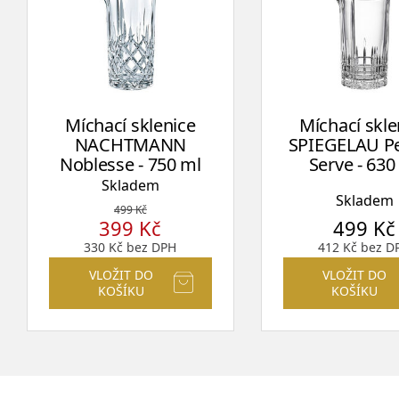
Míchací sklenice
Míchací skle
NACHTMANN
SPIEGELAU Pe
Noblesse - 750 ml
Serve - 630
Skladem
Skladem
499
Kč
399
Kč
499
Kč
330
Kč
bez DPH
412
Kč
bez D
VLOŽIT DO
VLOŽIT DO
KOŠÍKU
KOŠÍKU