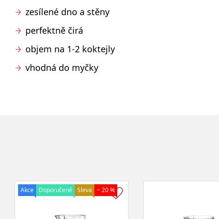
zesílené dno a stěny
perfektně čirá
objem na 1-2 koktejly
vhodná do myčky
Akce
Doporučené
Sleva
− 20 %