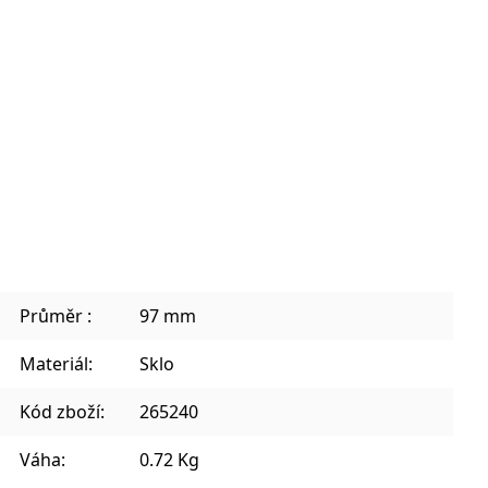
Sklenice na kávu a teplé nápoje
Plecháčky, hrnky a julep mug
Průměr :
97 mm
Materiál:
Sklo
Kód zboží:
265240
Váha:
0.72 Kg