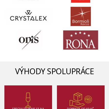
VÝHODY SPOLUPRÁCE
SPECIALIZUJEME SE NA
DOPRAVA OD 69 KČ,