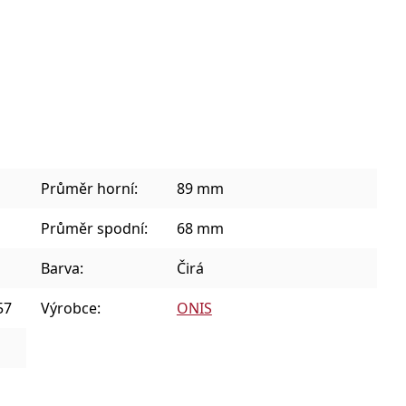
Sklenice na kávu a teplé nápoje
Plecháčky, hrnky a julep mug
Průměr horní:
89 mm
Průměr spodní:
68 mm
Barva:
Čirá
57
Výrobce:
ONIS