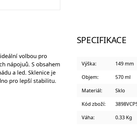
Sklenice a panáky na alkohol
SPECIFIKACE
Plastové sklenice
ideální volbou pro
Výška:
149 mm
ích nápojuů. S obsahem
ádu a led. Sklenice je
Objem:
570 ml
no pro lepší stabilitu.
Designové sklenice na koktejly
Materiál:
Sklo
Kód zboží:
3898VCP
Váha:
0.33 Kg