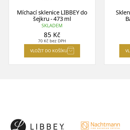
Míchací sklenice LIBBEY do
Sklen
šejkru - 473 ml
B
SKLADEM
85
Kč
70
Kč
bez DPH
VLOŽIT DO KOŠÍKU
V