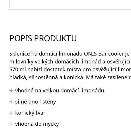
Odlivky a sklenice na vodu
POPIS PRODUKTU
Whisky sety a karafy
Sklenice na domácí limonádu
ONIS Bar cooler je 
milovníky velkých domácích limonád a osvěřujíc
570 ml nabízí dostatek místa pro osvěžující limon
hladká, silnostěnná a konická. Má také zesílené d
Skleněné dózy na potraviny
vhodná na velkou domácí limonádu
silné dno i stěny
konický tvar
vhodná do myčky