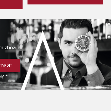
m zboží i
TVRDIT
y. *