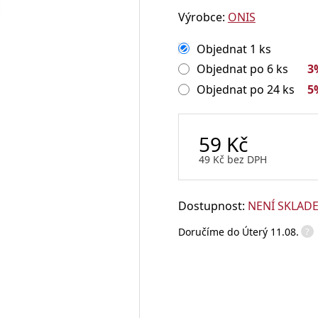
Výrobce:
ONIS
Sklenice na rum
Sklenice na whisky
Objednat 1 ks
Degustační sklenice na víno
Míchací sklenice
Brčka a slámky
Objednat po 6 ks
3
Objednat po 24 ks
5
59
Kč
Otvíráky a vývrtky
49
Kč
bez DPH
Vtipné sklenice na víno
Dostupnost:
NENÍ SKLAD
Flairové lahve
?
Doručíme do
Úterý 11.08.
Karafy na alkohol a džbány