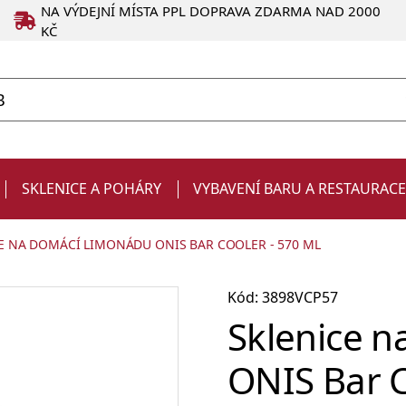
NA VÝDEJNÍ MÍSTA PPL DOPRAVA ZDARMA NAD 2000
KČ
SKLENICE A POHÁRY
VYBAVENÍ BARU A RESTAURAC
E NA DOMÁCÍ LIMONÁDU ONIS BAR COOLER - 570 ML
Kód: 3898VCP57
Sklenice 
ONIS Bar C
Degustační
Produkty ve slevě
Strainery a sítka
Chladiče na víno a zásobníky
Kelímky
Dárky pro muže
sklenice