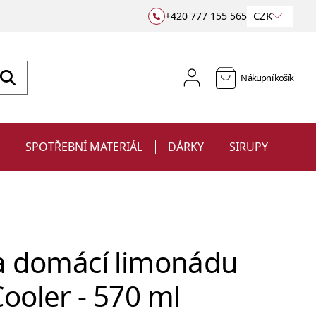
CZK
+420 777 155 565
Nákupní košík
E
SPOTŘEBNÍ MATERIÁL
DÁRKY
SIRUPY
na domácí limonádu
ooler - 570 ml
Sklenice
Jiggery a odměrky
na víno
Barové podložky a rohože
Ubrousky
Sklenice s potiskem
a sekt