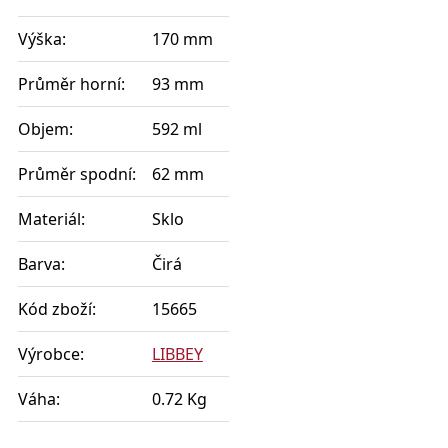
Výška:
170 mm
Průměr horní:
93 mm
Objem:
592 ml
Průměr spodní:
62 mm
Materiál:
Sklo
Barva:
Čirá
Kód zboží:
15665
Výrobce:
LIBBEY
Váha:
0.72 Kg