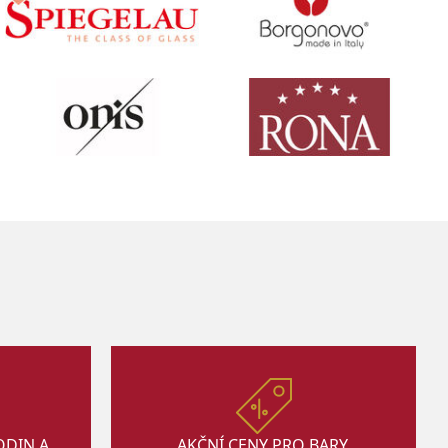
ODIN A
AKČNÍ CENY PRO BARY,