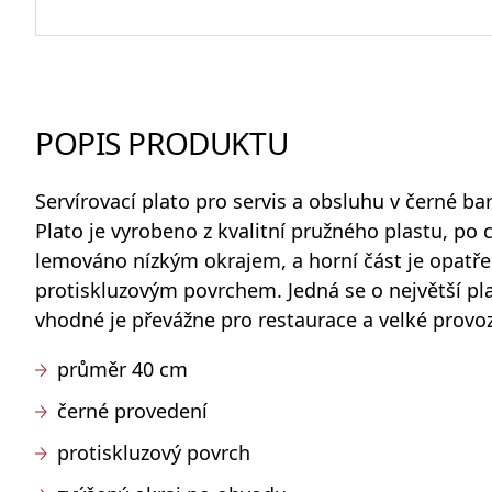
Odlivky a sklenice na vodu
POPIS PRODUKTU
Whisky sety a karafy
Servírovací plato
pro servis a obsluhu v černé ba
Plato je vyrobeno z kvalitní pružného plastu, po
lemováno nízkým okrajem, a horní část je opat
protiskluzovým povrchem. Jedná se o největší pla
Skleněné dózy na potraviny
vhodné je převážne pro restaurace a velké provoz
průměr 40 cm
černé provedení
protiskluzový povrch