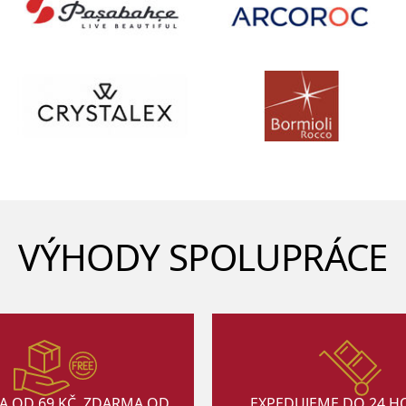
VÝHODY SPOLUPRÁCE
A OD 69 KČ, ZDARMA OD
EXPEDUJEME DO 24 H