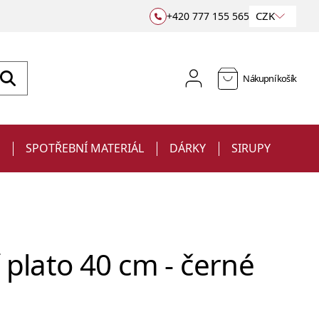
CZK
+420 777 155 565
Nákupní košík
E
SPOTŘEBNÍ MATERIÁL
DÁRKY
SIRUPY
 plato 40 cm - černé
Sklenice
Jiggery a odměrky
na víno
Barové podložky a rohože
Ubrousky
Sklenice s potiskem
a sekt