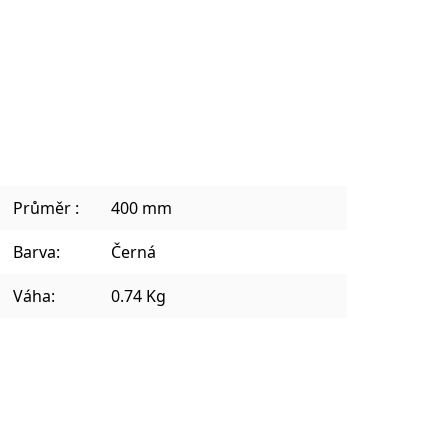
Sklenice na kávu a teplé nápoje
Plecháčky, hrnky a julep mug
Průměr :
400 mm
Barva:
Černá
Váha:
0.74 Kg