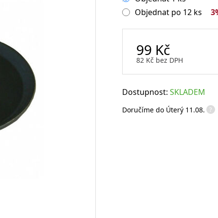
Objednat po 12 ks
3
Sklenice na rum
Sklenice na whisky
Degustační sklenice na víno
Míchací sklenice
Brčka a slámky
99
Kč
82
Kč
bez DPH
Dostupnost:
SKLADEM
Otvíráky a vývrtky
?
Doručíme do
Úterý 11.08.
Vtipné sklenice na víno
Flairové lahve
Karafy na alkohol a džbány