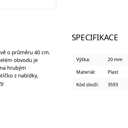
Sklenice a panáky na alkohol
SPECIFIKACE
Plastové sklenice
rvě o průměru 40 cm.
Výška:
20 mm
 celém obvodu je
řena hrubým
Materiál:
Plast
tíčko z nabídky,
Designové sklenice na koktejly
y.
Kód zboží:
3593