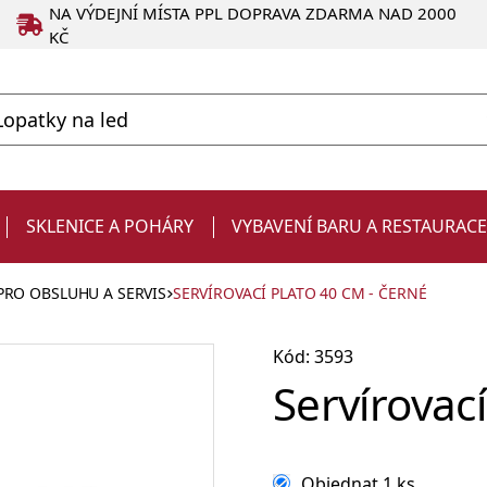
NA VÝDEJNÍ MÍSTA PPL DOPRAVA ZDARMA NAD 2000
KČ
SKLENICE A POHÁRY
VYBAVENÍ BARU A RESTAURAC
PRO OBSLUHU A SERVIS
SERVÍROVACÍ PLATO 40 CM - ČERNÉ
Kód: 3593
Servírovací
Degustační
Produkty ve slevě
Strainery a sítka
Chladiče na víno a zásobníky
Kelímky
Dárky pro muže
sklenice
Objednat 1 ks