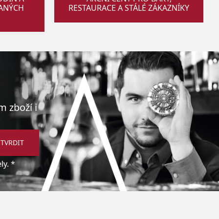
VANÝCH
RESTAURACE A STÁLÉ ZÁKAZNÍKY
m zboží i
TVRDIT
y. *