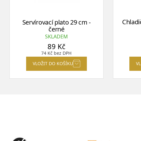
Chladi
Servírovací plato 29 cm -
černé
SKLADEM
89
Kč
74
Kč
bez DPH
VLOŽIT DO KOŠÍKU
V