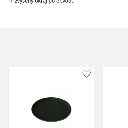
zvýšený okraj po obvodu