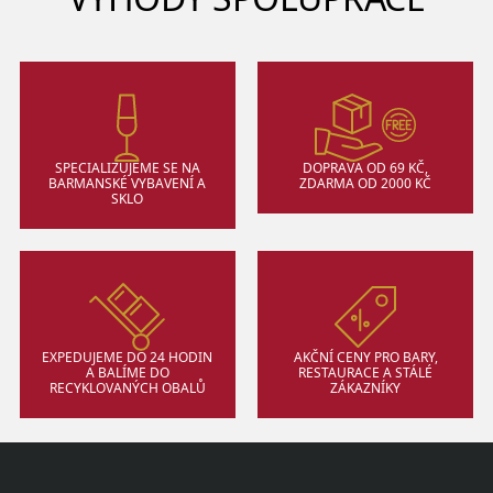
SPECIALIZUJEME SE NA
DOPRAVA OD 69 KČ,
BARMANSKÉ VYBAVENÍ A
ZDARMA OD 2000 KČ
SKLO
EXPEDUJEME DO 24 HODIN
AKČNÍ CENY PRO BARY,
A BALÍME DO
RESTAURACE A STÁLÉ
RECYKLOVANÝCH OBALŮ
ZÁKAZNÍKY