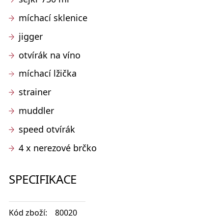
míchací sklenice
jigger
otvírák na víno
míchací lžička
strainer
muddler
speed otvírák
4 x nerezové brčko
SPECIFIKACE
Kód zboží:
80020