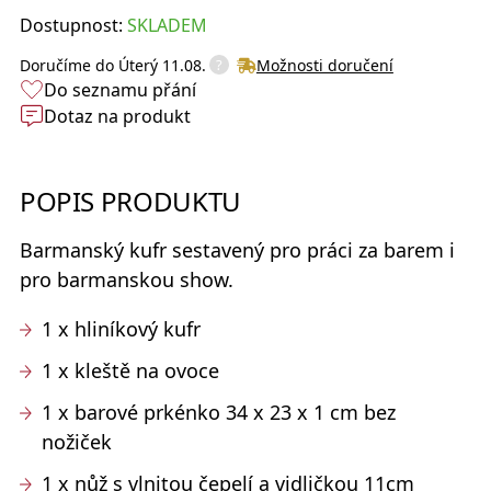
Dostupnost:
SKLADEM
?
Doručíme do
Úterý 11.08.
Možnosti doručení
Do seznamu přání
Dotaz na produkt
POPIS PRODUKTU
Barmanský kufr sestavený pro práci za barem i
pro barmanskou show.
1 x hliníkový kufr
1 x kleště na ovoce
1 x barové prkénko 34 x 23 x 1 cm bez
nožiček
1 x nůž s vlnitou čepelí a vidličkou 11cm