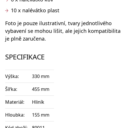
10 x nalévátko plast
Foto je pouze ilustrativní, tvary jednotlivého
vybavení se mohou lišit, ale jejich kompatibilita
je plně zaručena.
SPECIFIKACE
Výška:
330 mm
Šířka:
455 mm
Materiál:
Hliník
Hloubka:
155 mm
Kód zboží:
80011