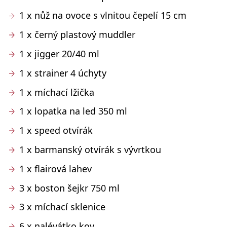
1 x nůž na ovoce s vlnitou čepelí 15 cm
1 x černý plastový muddler
1 x jigger 20/40 ml
1 x strainer 4 úchyty
1 x míchací lžička
1 x lopatka na led 350 ml
1 x speed otvírák
1 x barmanský otvírák s vývrtkou
1 x flairová lahev
3 x boston šejkr 750 ml
3 x míchací sklenice
6 x nalévátko kov