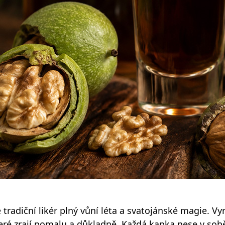
Sklenice a panáky na alkohol
Plastové sklenice
Designové sklenice na koktejly
tradiční likér plný vůní léta a svatojánské magie. Vy
eré zrají pomalu a důkladně. Každá kapka nese v sobě 