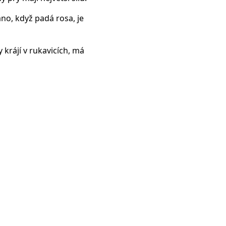
áno, když padá rosa, je
y krájí v rukavicích, má