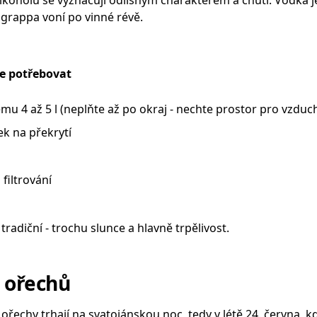
grappa voní po vinné révě.
e potřebovat
mu 4 až 5 l (neplňte až po okraj - nechte prostor pro vzduc
k na překrytí
filtrování
radiční - trochu slunce a hlavně trpělivost.
r ořechů
ořechy trhají na svatojánskou noc, tedy v létě 24. června, kdy