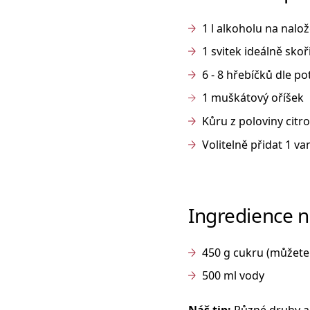
1 l alkoholu na nalož
1 svitek ideálně skoř
6 - 8 hřebíčků dle po
1 muškátový oříšek
Kůru z poloviny citr
Volitelně přidat 1 va
Ingredience n
450 g cukru (můžet
500 ml vody
Náš tip:
Různé druhy al