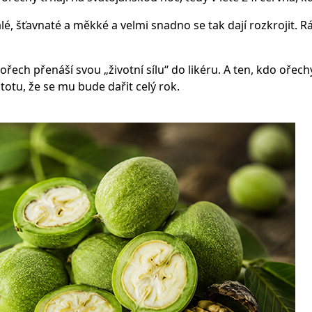
lé, šťavnaté a měkké a velmi snadno se tak dají rozkrojit. R
ořech přenáší svou „životní sílu“ do likéru. A ten, kdo ořech
istotu, že se mu bude dařit celý rok.