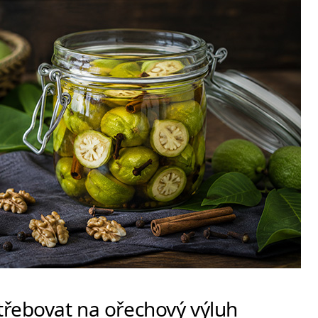
řebovat na ořechový výluh