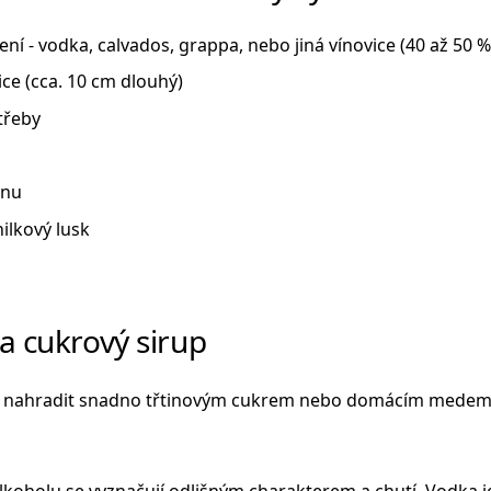
ení - vodka, calvados, grappa, nebo jiná vínovice (40 až 50 %
ice (cca. 10 cm dlouhý)
třeby
onu
nilkový lusk
a cukrový sirup
e nahradit snadno třtinovým cukrem nebo domácím medem
koholu se vyznačují odlišným charakterem a chutí. Vodka je