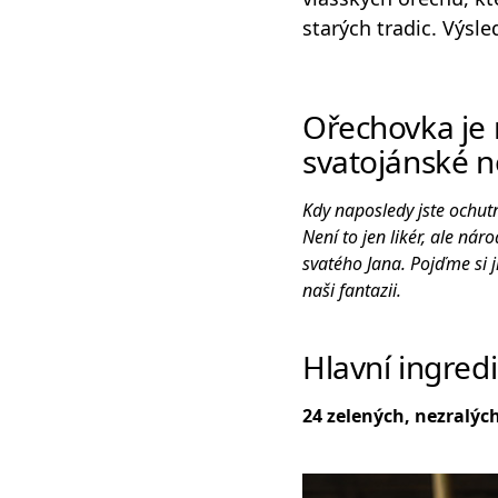
starých tradic. Výsl
Ořechovka je m
svatojánské n
Kdy naposledy jste ochutn
Není to jen likér, ale ná
svatého Jana. Pojďme si j
naši fantazii.
Hlavní ingred
24 zelených, nezralýc