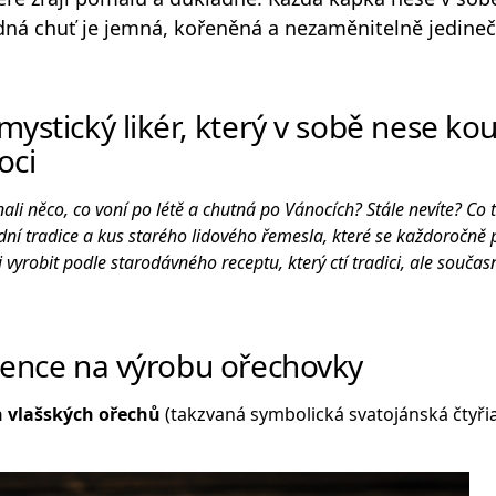
edná chuť je jemná, kořeněná a nezaměnitelně jedineč
ystický likér, který v sobě nese ko
oci
ali něco, co voní po létě a chutná po Vánocích? Stále nevíte? Co
rodní tradice a kus starého lidového řemesla, které se každoročn
i vyrobit podle starodávného receptu, který ctí tradici, ale souča
ience na výrobu ořechovky
h vlašských ořechů
(takzvaná symbolická svatojánská čtyři