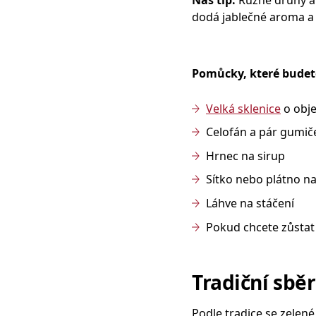
dodá jablečné aroma a 
Pomůcky, které budet
Velká sklenice
o obje
Celofán a pár gumiče
Hrnec na sirup
Sítko nebo plátno na 
Láhve na stáčení
Pokud chcete zůstat t
Tradiční sbě
Podle tradice se zelené 