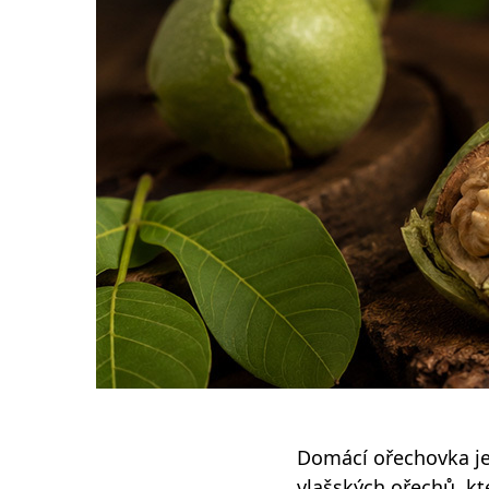
Barmanské kufry, brašny a batohy
Odlivky a sklenice na vodu
Whisky sety a karafy
Skleněné dózy na potraviny
Domácí ořechovka je 
vlašských ořechů, kt