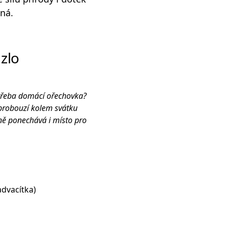
ná.
uzlo
 třeba
domácí ořechovka
?
ě probouzí kolem svátku
sně ponechává i místo pro
advacítka)