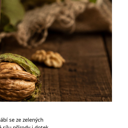
Sklenice na kávu a teplé nápoje
Plecháčky, hrnky a julep mug
rábí se ze zelených
sílu přírody i dotek