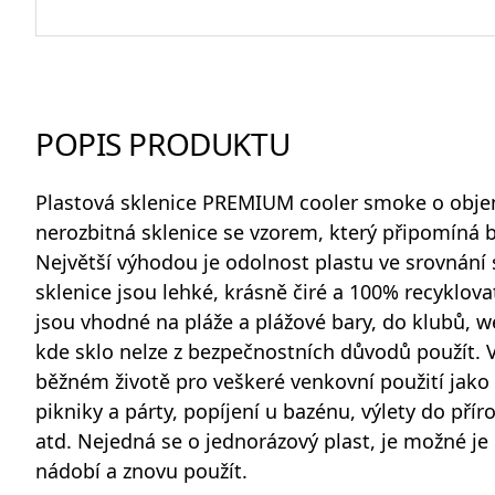
Odlivky a sklenice na vodu
POPIS PRODUKTU
Whisky sety a karafy
Plastová sklenice
PREMIUM cooler smoke o objem
nerozbitná sklenice se vzorem, který připomíná 
Největší výhodou je odolnost plastu ve srovnání 
sklenice jsou lehké, krásně čiré a 100% recyklov
Skleněné dózy na potraviny
jsou vhodné na pláže a plážové bary, do klubů, w
kde sklo nelze z bezpečnostních důvodů použít. V
běžném životě pro veškeré venkovní použití jako
pikniky a párty, popíjení u bazénu, výlety do přír
atd.
Nejedná se o jednorázový plast
, je možné j
nádobí a znovu použít.