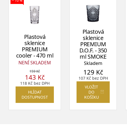
− 10 %
Plastová
Plastová
sklenice
sklenice
PREMIUM
PREMIUM
D.O.F. - 350
cooler - 470 ml
ml SMOKE
NENÍ SKLADEM
Skladem
129
Kč
159
Kč
143
Kč
107
Kč
bez DPH
118
Kč
bez DPH
VLOŽIT
HLÍDAT
DO
DOSTUPNOST
KOŠÍKU