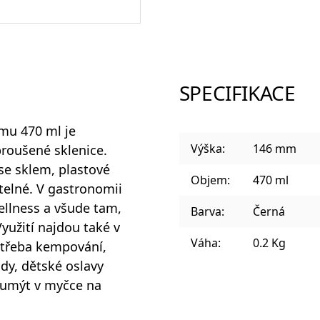
Sklenice a panáky na alkohol
SPECIFIKACE
Plastové sklenice
u 470 ml je
Výška:
146 mm
broušené sklenice.
se sklem, plastové
Objem:
470 ml
atelné. V gastronomii
Designové sklenice na koktejly
ellness a všude tam,
Barva:
Černá
yužití najdou také v
Váha:
0.2 Kg
 třeba kempování,
ody, dětské oslavy
e umýt v myčce na