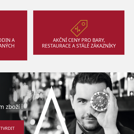
ODIN A
AKČNÍ CENY PRO BARY,
VANÝCH
RESTAURACE A STÁLÉ ZÁKAZNÍKY
m zboží i
TVRDIT