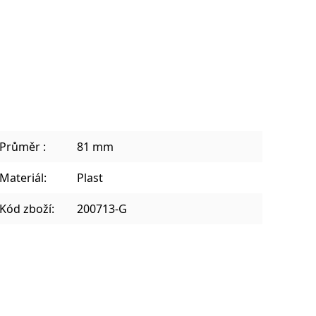
Sklenice na kávu a teplé nápoje
Plecháčky, hrnky a julep mug
Průměr :
81 mm
Materiál:
Plast
Kód zboží:
200713-G