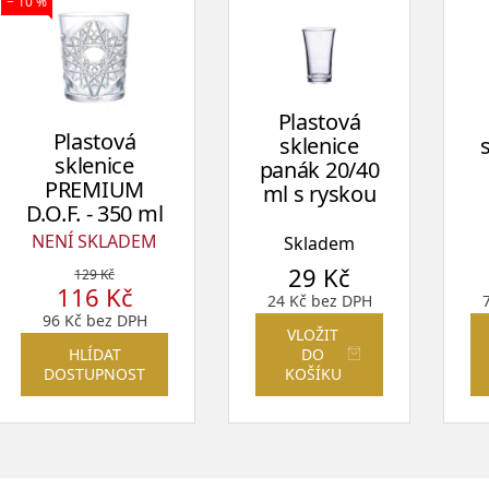
− 10 %
Plastová
Plastová
sklenice
sklenice
panák 20/40
PREMIUM
ml s ryskou
D.O.F. - 350 ml
NENÍ SKLADEM
Skladem
29
Kč
129
Kč
116
Kč
24
Kč
bez DPH
96
Kč
bez DPH
VLOŽIT
HLÍDAT
DO
DOSTUPNOST
KOŠÍKU