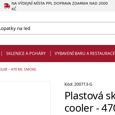
NA VÝDEJNÍ MÍSTA PPL DOPRAVA ZDARMA NAD 2000
KČ
SKLENICE A POHÁRY
VYBAVENÍ BARU A RESTAURAC
LER - 470 ML SMOKE
Kód: 200713-G
Plastová 
cooler - 4
Degustační
Produkty ve slevě
Strainery a sítka
Chladiče na víno a zásobníky
Kelímky
Dárky pro muže
sklenice