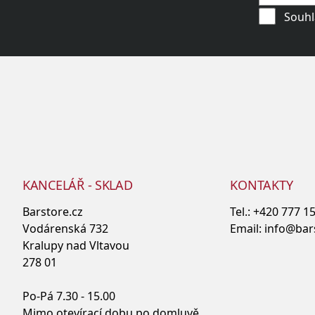
Souhl
KANCELÁŘ - SKLAD
KONTAKTY
Barstore.cz
Tel.:
+420 777 1
Vodárenská 732
Email:
info@bar
Kralupy nad Vltavou
278 01
Po-Pá 7.30 - 15.00
Mimo otevírací dobu po domluvě