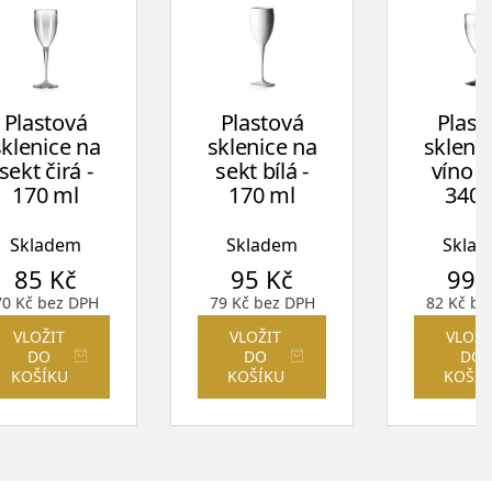
Plastová
Plastová
Plast
sklenice na
sklenice na
skleni
sekt čirá -
sekt bílá -
víno či
170 ml
170 ml
340 
Skladem
Skladem
Skla
85
Kč
95
Kč
99
70
Kč
bez DPH
79
Kč
bez DPH
82
Kč
be
VLOŽIT
VLOŽIT
VLOŽI
DO
DO
DO
KOŠÍKU
KOŠÍKU
KOŠÍK