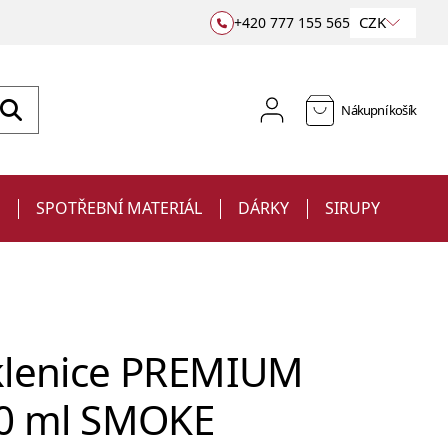
CZK
+420 777 155 565
Nákupní košík
E
SPOTŘEBNÍ MATERIÁL
DÁRKY
SIRUPY
sklenice PREMIUM
70 ml SMOKE
Sklenice
Jiggery a odměrky
na víno
Barové podložky a rohože
Ubrousky
Sklenice s potiskem