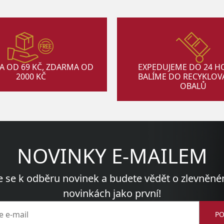
A OD 69 KČ, ZDARMA OD
EXPEDUJEME DO 24 H
2000 KČ
BALÍME DO RECYKLO
OBALŮ
NOVINKY E-MAILEM
e se k odběru novinek a budete vědět o zlevněné
novinkách jako první!
PO