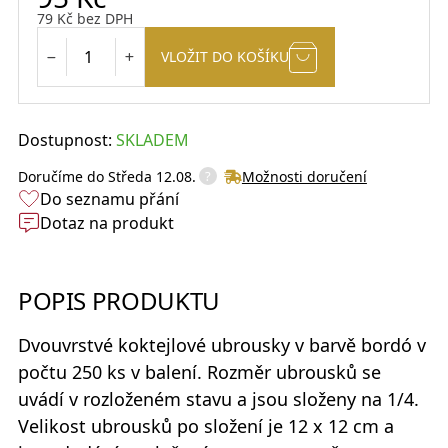
79
Kč
bez DPH
VLOŽIT DO KOŠÍKU
Dostupnost:
SKLADEM
?
Doručíme do
Středa 12.08.
Možnosti doručení
Do seznamu přání
Dotaz na produkt
POPIS PRODUKTU
Dvouvrstvé
koktejlové ubrousky
v barvě bordó v
počtu 250 ks v balení. Rozměr ubrousků se
uvádí v rozloženém stavu a jsou složeny na 1/4.
Velikost ubrousků po složení je 12 x 12 cm a