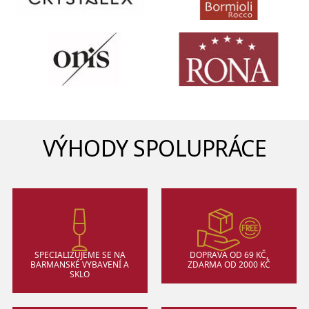
VÝHODY SPOLUPRÁCE
SPECIALIZUJEME SE NA
DOPRAVA OD 69 KČ,
BARMANSKÉ VYBAVENÍ A
ZDARMA OD 2000 KČ
SKLO