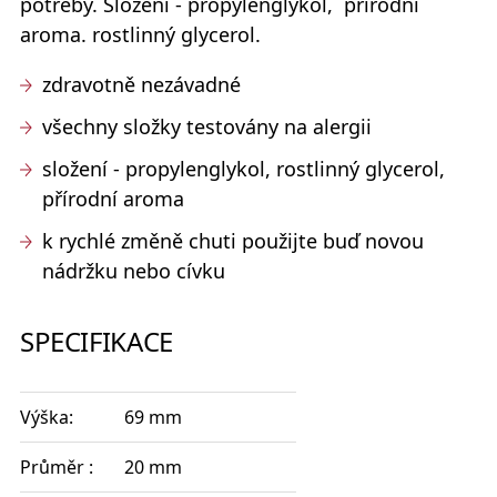
potřeby. Složení - propylenglykol, přírodní
aroma. rostlinný glycerol.
zdravotně nezávadné
všechny složky testovány na alergii
složení - propylenglykol, rostlinný glycerol,
přírodní aroma
k rychlé změně chuti použijte buď novou
nádržku nebo cívku
SPECIFIKACE
Výška:
69 mm
Průměr :
20 mm