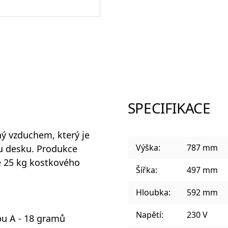
Sklenice a panáky na alkohol
Plastové sklenice
SPECIFIKACE
ný vzduchem
, který je
Designové sklenice na koktejly
Výška:
787 mm
u desku. Produkce
e
25 kg
kostkového
Šířka:
497 mm
Hloubka:
592 mm
Napětí:
230 V
pu A - 18 gramů