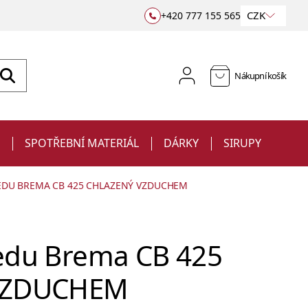
CZK
+420 777 155 565
Nákupní košík
E
SPOTŘEBNÍ MATERIÁL
DÁRKY
SIRUPY
EDU BREMA CB 425 CHLAZENÝ VZDUCHEM
ledu Brema CB 425
 VZDUCHEM
Sklenice
Jiggery a odměrky
na víno
Barové podložky a rohože
Ubrousky
Sklenice s potiskem