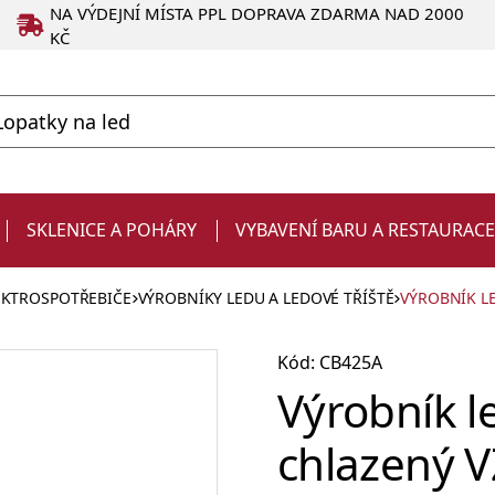
NA VÝDEJNÍ MÍSTA PPL DOPRAVA ZDARMA NAD 2000
KČ
SKLENICE A POHÁRY
VYBAVENÍ BARU A RESTAURAC
EKTROSPOTŘEBIČE
VÝROBNÍKY LEDU A LEDOVÉ TŘÍŠTĚ
VÝROBNÍK L
Kód: CB425A
Výrobník 
chlazený
Degustační
Produkty ve slevě
Strainery a sítka
Chladiče na víno a zásobníky
Kelímky
Dárky pro muže