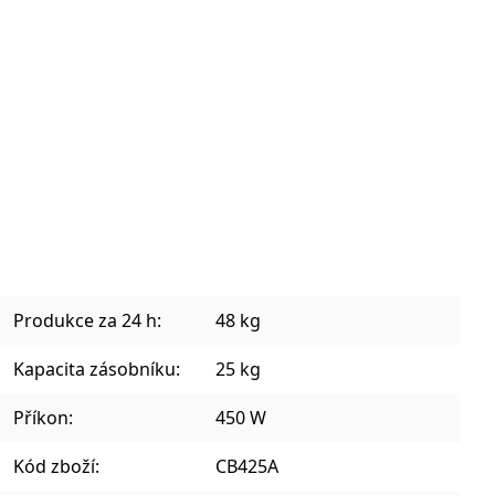
Sklenice na kávu a teplé nápoje
Plecháčky, hrnky a julep mug
Produkce za 24 h:
48 kg
Kapacita zásobníku:
25 kg
Příkon:
450 W
Kód zboží:
CB425A