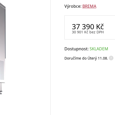
sklenice
Výrobce:
BREMA
Sklenice na rum
Sklenice na whisky
37 390
Kč
Degustační sklenice na víno
Míchací sklenice
Brčka a slámky
30 901
Kč
bez DPH
Dostupnost:
SKLADEM
Otvíráky a vývrtky
?
Doručíme do
Úterý 11.08.
Vtipné sklenice na víno
Flairové lahve
Karafy na alkohol a džbány