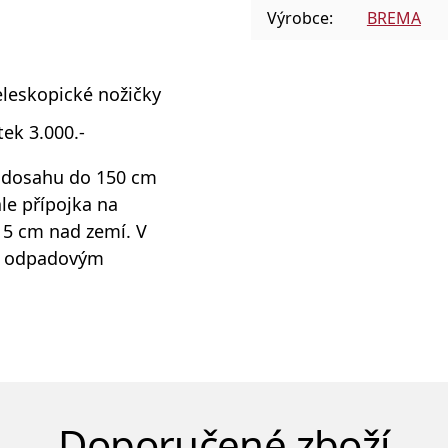
Výrobce:
BREMA
eleskopické nožičky
ek 3.000.-
 v dosahu do 150 cm
le přípojka na
15 cm nad zemí. V
it odpadovým
Doporučené zboží