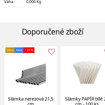
Váha:
0.006 Kg
Doporučené zboží
Sleva
Akce
− 25 %
Slámka nerezová 21,5
Slámky PAPÍR bílé 
cm
cm - 100 ks