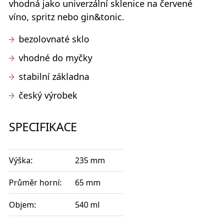
vhodná jako univerzální sklenice na červené
víno, spritz nebo gin&tonic.
bezolovnaté sklo
vhodné do myčky
stabilní základna
český výrobek
SPECIFIKACE
Výška:
235 mm
Průměr horní:
65 mm
Objem:
540 ml