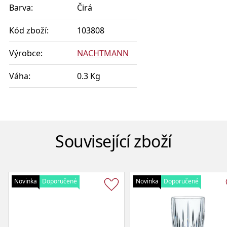
Barva:
Čirá
Kód zboží:
103808
Výrobce:
NACHTMANN
Váha:
0.3 Kg
Související zboží
Novinka
Doporučené
Novinka
Doporučené