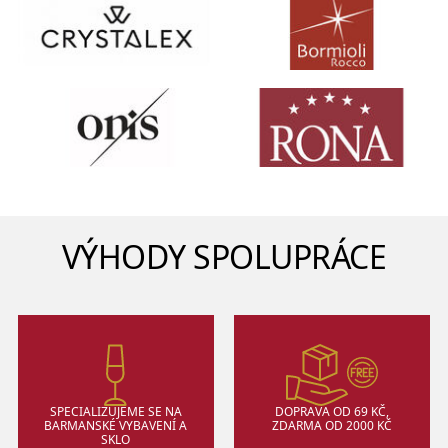
VÝHODY SPOLUPRÁCE
SPECIALIZUJEME SE NA
DOPRAVA OD 69 KČ,
BARMANSKÉ VYBAVENÍ A
ZDARMA OD 2000 KČ
SKLO