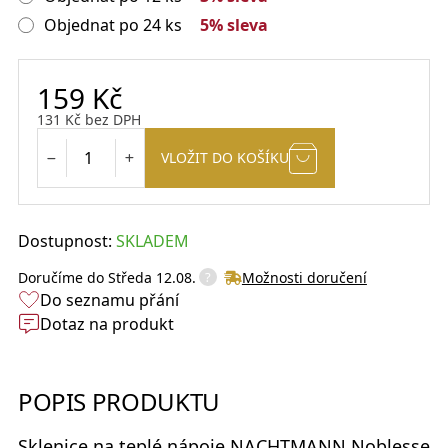
Objednat po 24 ks
5% sleva
159
Kč
131
Kč
bez DPH
VLOŽIT DO KOŠÍKU
Dostupnost:
SKLADEM
?
Doručíme do
Středa 12.08.
Možnosti doručení
Do seznamu přání
Dotaz na produkt
POPIS PRODUKTU
Sklenice na teplé nápoje
NACHTMANN
Noblesse