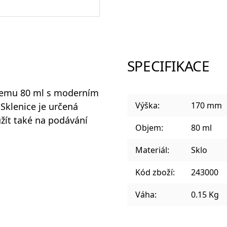
Sklenice a panáky na alkohol
SPECIFIKACE
jemu 80 ml s moderním
Plastové sklenice
Výška:
170 mm
 Sklenice je určená
užít také na podávání
Objem:
80 ml
Materiál:
Sklo
Designové sklenice na koktejly
Kód zboží:
243000
Váha:
0.15 Kg