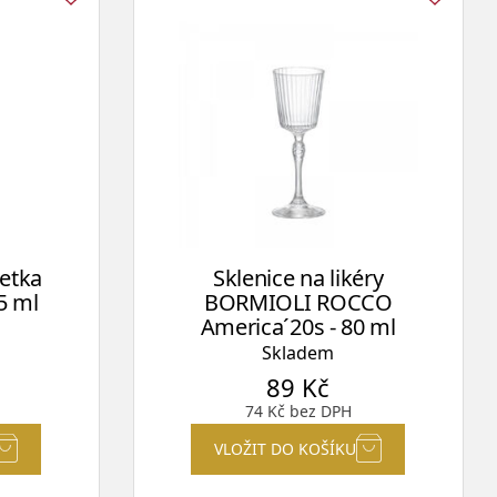
petka
Sklenice na likéry
5 ml
BORMIOLI ROCCO
America´20s - 80 ml
Skladem
89
Kč
74
Kč
bez DPH
VLOŽIT DO KOŠÍKU