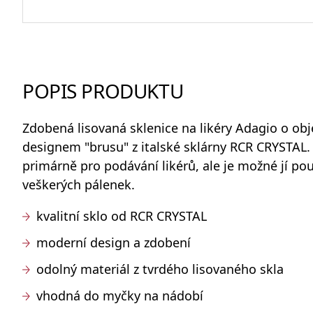
Barmanské kufry, brašny a batohy
Odlivky a sklenice na vodu
POPIS PRODUKTU
Zdobená lisovaná
sklenice na likéry
Adagio
o ob
Whisky sety a karafy
designem "brusu" z italské sklárny
RCR CRYSTAL
.
primárně pro podávání likérů, ale je možné jí po
veškerých pálenek.
Skleněné dózy na potraviny
kvalitní sklo od RCR CRYSTAL
moderní design a zdobení
odolný materiál z tvrdého lisovaného skla
vhodná do myčky na nádobí