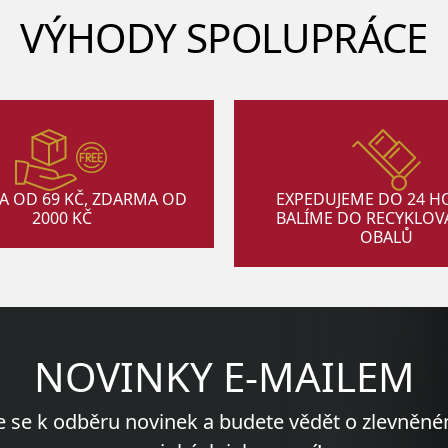
VÝHODY SPOLUPRÁCE
A OD 69 KČ, ZDARMA OD
EXPEDUJEME DO 24 H
2000 KČ
BALÍME DO RECYKLO
OBALŮ
NOVINKY E-MAILEM
e se k odběru novinek a budete vědět o zlevněné