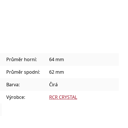
Sklenice na kávu a teplé nápoje
Plecháčky, hrnky a julep mug
Průměr horní:
64 mm
Průměr spodní:
62 mm
Barva:
Čirá
Výrobce:
RCR CRYSTAL