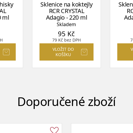
hisky
Sklenice na koktejly
Sklen
AL
RCR CRYSTAL
R
0 ml
Adagio - 220 ml
Ada
Skladem
95
Kč
PH
79
Kč
bez DPH
7
VLOŽIT DO
KOŠÍKU
Doporučené zboží