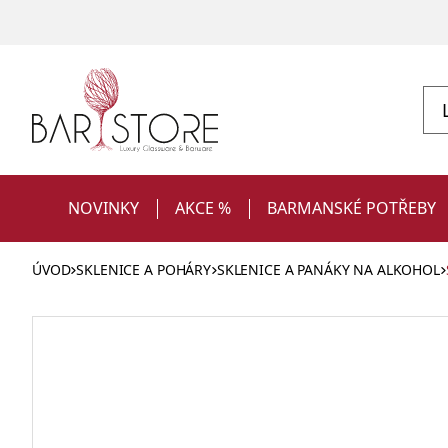
NOVINKY
AKCE %
BARMANSKÉ POTŘEBY
ÚVOD
SKLENICE A POHÁRY
SKLENICE A PANÁKY NA ALKOHOL
Sklenice
Vybavení restaurace pro obsluhu a