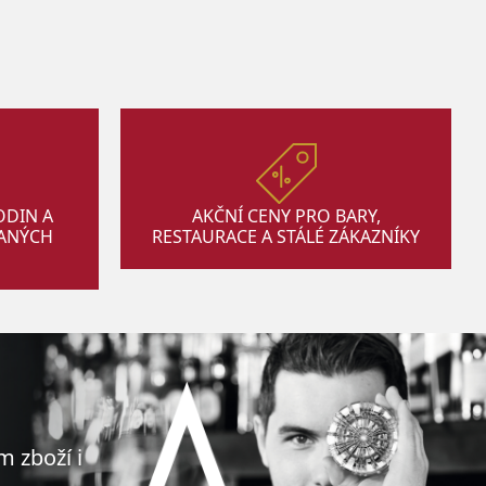
ODIN A
AKČNÍ CENY PRO BARY,
VANÝCH
RESTAURACE A STÁLÉ ZÁKAZNÍKY
m zboží i