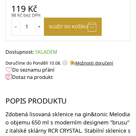
119
Kč
98
Kč
bez DPH
VLOŽIT DO KOŠÍKU
Dostupnost:
SKLADEM
?
Doručíme do
Pondělí 10.08.
Možnosti doručení
Do seznamu přání
Dotaz na produkt
POPIS PRODUKTU
Zdobená lisovaná
sklenice na gin&tonic Melodia
o objemu 650 ml s moderním designem "brusu"
z italské sklárny
RCR CRYSTAL
. Stabilní sklenice s