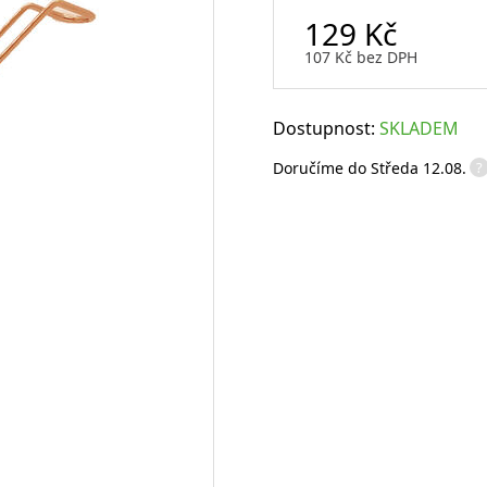
129
Kč
Sklenice na rum
107
Kč
bez DPH
Sklenice na whisky
Degustační sklenice na víno
Míchací sklenice
Brčka a slámky
Dostupnost:
SKLADEM
?
Doručíme do
Středa 12.08.
Otvíráky a vývrtky
Vtipné sklenice na víno
Flairové lahve
Karafy na alkohol a džbány