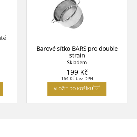
até
Barové sítko BARS pro double
strain
Skladem
199
Kč
164
Kč
bez DPH
VLOŽIT DO KOŠÍKU