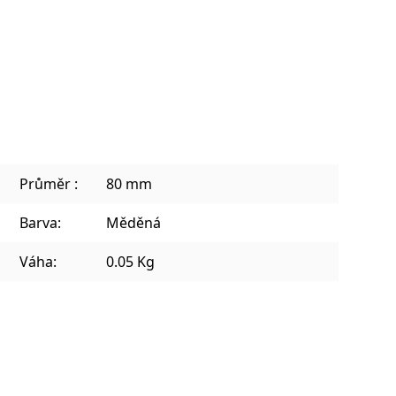
Sklenice na kávu a teplé nápoje
Plecháčky, hrnky a julep mug
Průměr :
80 mm
Barva:
Měděná
Váha:
0.05 Kg