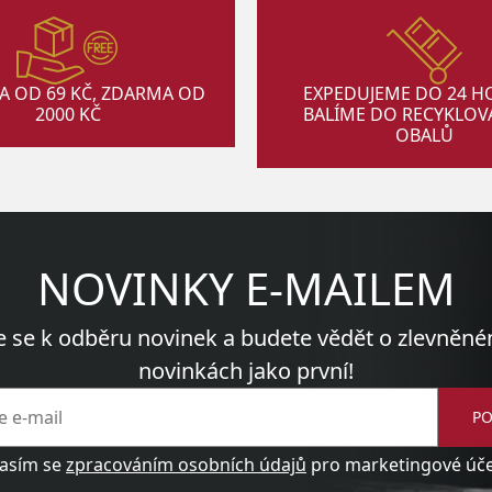
A OD 69 KČ, ZDARMA OD
EXPEDUJEME DO 24 H
2000 KČ
BALÍME DO RECYKLO
OBALŮ
NOVINKY E-MAILEM
e se k odběru novinek a budete vědět o zlevněné
novinkách jako první!
PO
asím se
zpracováním osobních údajů
pro marketingové účel