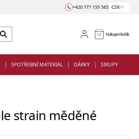
CZK
+420 777 155 565
Nákupní košík
E
SPOTŘEBNÍ MATERIÁL
DÁRKY
SIRUPY
le strain měděné
Sklenice
Jiggery a odměrky
na víno
Barové podložky a rohože
Ubrousky
Sklenice s potiskem