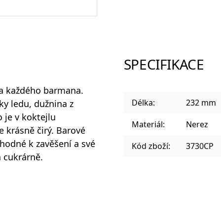
Sklenice a panáky na alkohol
SPECIFIKACE
Plastové sklenice
ka každého barmana.
Délka:
232 mm
ky ledu, dužnina z
 je v koktejlu
Materiál:
Nerez
 krásně čirý. Barové
Designové sklenice na koktejly
vhodné k zavěšení a své
Kód zboží:
3730CP
a cukrárně.