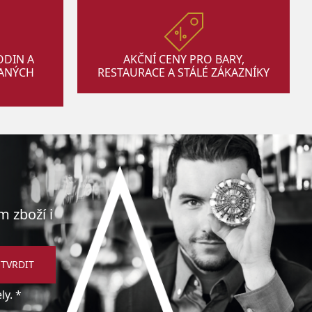
ODIN A
AKČNÍ CENY PRO BARY,
VANÝCH
RESTAURACE A STÁLÉ ZÁKAZNÍKY
m zboží i
TVRDIT
y. *