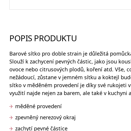
Odlivky a sklenice na vodu
POPIS PRODUKTU
Whisky sety a karafy
Barové sítko
pro doble strain je důležitá pomůc
Slouží k zachycení pevných částic, jako jsou kous
ovoce nebo citrusových plodů, koření atd. Vše, co
nežádoucí, zůstane v jemném sítku a koktejl bude
Skleněné dózy na potraviny
sítko v měděném provedení je díky své rukojeti 
využití najde nejen za barem, ale také v kuchyni 
měděné provedení
zpevněný nerezový okraj
zachytí pevné částice