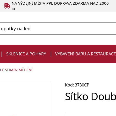
NA VÝDEJNÍ MÍSTA PPL DOPRAVA ZDARMA NAD 2000
KČ
SKLENICE A POHÁRY
VYBAVENÍ BARU A RESTAURAC
LE STRAIN MĚDĚNÉ
Kód: 3730CP
Sítko Doub
Degustační
Produkty ve slevě
Strainery a sítka
Chladiče na víno a zásobníky
Kelímky
Dárky pro muže
sklenice