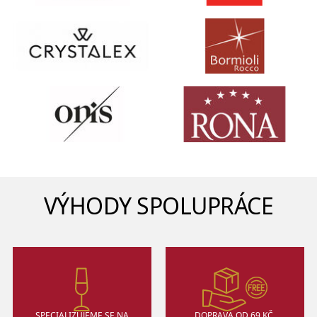
VÝHODY SPOLUPRÁCE
SPECIALIZUJEME SE NA
DOPRAVA OD 69 KČ,