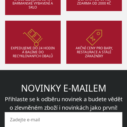
BARMANSKÉ VYBAVENÍ A
ZDARMA OD 2000 KČ
SKLO
EXPEDUJEME DO 24 HODIN
AKČNÍ CENY PRO BARY,
A BALÍME DO
RESTAURACE A STÁLÉ
RECYKLOVANÝCH OBALŮ
ZÁKAZNÍKY
NOVINKY E-MAILEM
Přihlaste se k odběru novinek a budete vědět
o zlevněném zboží i novinkách jako první!