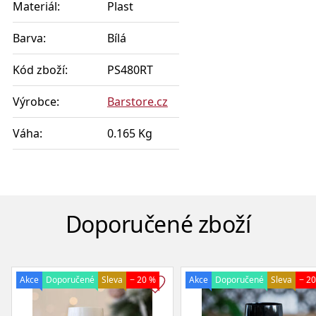
Materiál:
Plast
Barva:
Bílá
Kód zboží:
PS480RT
Výrobce:
Barstore.cz
Váha:
0.165 Kg
Doporučené zboží
Akce
Doporučené
Sleva
− 20 %
Akce
Doporučené
Sleva
− 2