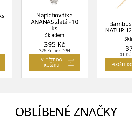
a
Napichovátka
ks
ANANAS zlatá - 10
Bambus
ks
NATUR 12 
Skladem
Sk
395
Kč
3
326
Kč
bez DPH
31
Kč
VLOŽIT DO
VLOŽIT D
KOŠÍKU
OBLÍBENÉ ZNAČKY