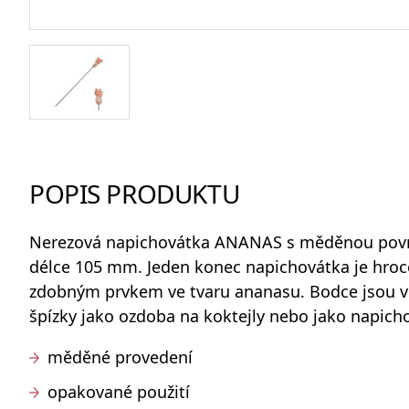
Odlivky a sklenice na vodu
Whisky sety a karafy
POPIS PRODUKTU
Nerezová napichovátka ANANAS
s měděnou povr
Skleněné dózy na potraviny
délce 105 mm. Jeden konec napichovátka je hroc
zdobným prvkem ve tvaru ananasu. Bodce jsou 
špízky jako ozdoba na koktejly nebo jako napichov
měděné provedení
opakované použití