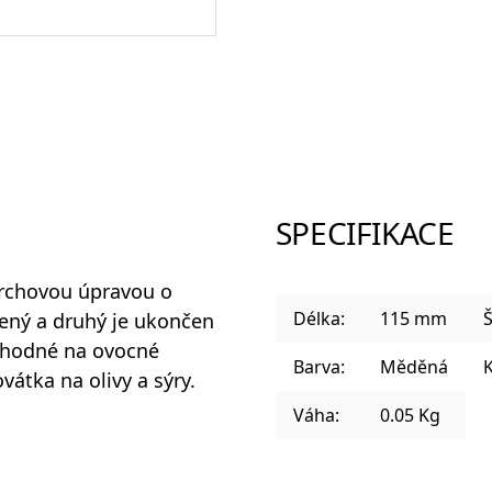
Sklenice a panáky na alkohol
Plastové sklenice
SPECIFIKACE
chovou úpravou o
Designové sklenice na koktejly
Délka:
115 mm
Š
ený a druhý je ukončen
vhodné na ovocné
Barva:
Měděná
K
átka na olivy a sýry.
Váha:
0.05 Kg