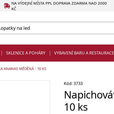
NA VÝDEJNÍ MÍSTA PPL DOPRAVA ZDARMA NAD 2000
KČ
SKLENICE A POHÁRY
VYBAVENÍ BARU A RESTAURAC
A ANANAS MĚDĚNÁ - 10 KS
Kód: 3733
Napichová
10 ks
Degustační
Produkty ve slevě
Strainery a sítka
Chladiče na víno a zásobníky
Kelímky
Dárky pro muže
sklenice