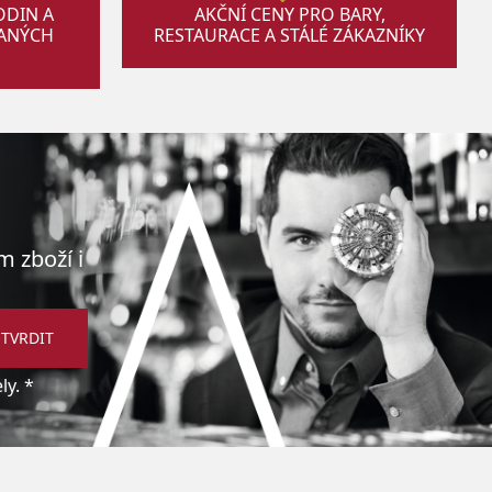
ODIN A
AKČNÍ CENY PRO BARY,
VANÝCH
RESTAURACE A STÁLÉ ZÁKAZNÍKY
m zboží i
TVRDIT
y. *