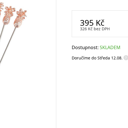
Sklenice na rum
Sklenice na whisky
395
Kč
Degustační sklenice na víno
Míchací sklenice
Brčka a slámky
326
Kč
bez DPH
Dostupnost:
SKLADEM
?
Doručíme do
Středa 12.08.
Otvíráky a vývrtky
Vtipné sklenice na víno
Flairové lahve
Karafy na alkohol a džbány