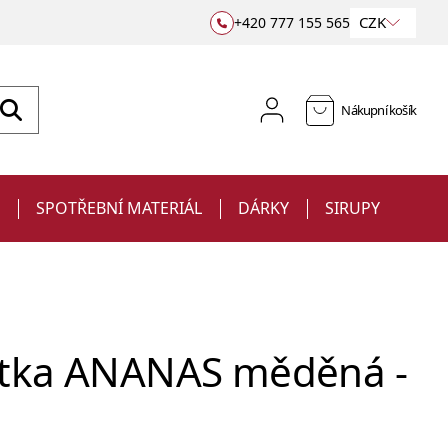
CZK
+420 777 155 565
Nákupní košík
E
SPOTŘEBNÍ MATERIÁL
DÁRKY
SIRUPY
tka ANANAS měděná -
Sklenice
Jiggery a odměrky
na víno
Barové podložky a rohože
Ubrousky
Sklenice s potiskem