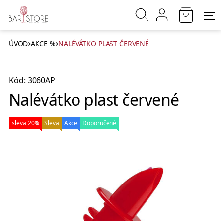
ÚVOD
AKCE %
NALÉVÁTKO PLAST ČERVENÉ
Kód: 3060AP
Nalévátko plast červené
sleva 20%
Sleva
Akce
Doporučené