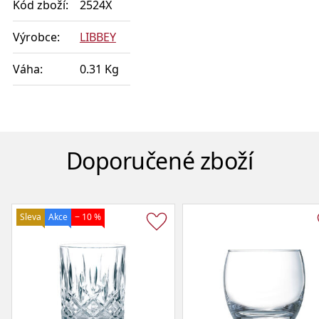
Kód zboží:
2524X
Výrobce:
LIBBEY
Váha:
0.31 Kg
Doporučené zboží
Sleva
Akce
− 10 %