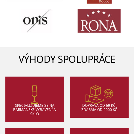
VÝHODY SPOLUPRÁCE
SPECIALIZUJEME SE NA
DOPRAVA OD 69 KČ,
BARMANSKÉ VYBAVENÍ A
ZDARMA OD 2000 KČ
SKLO