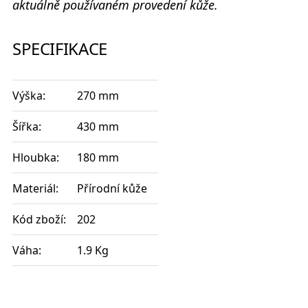
aktuálně používaném provedení kůže.
SPECIFIKACE
Výška:
270 mm
Šířka:
430 mm
Hloubka:
180 mm
Materiál:
Přírodní kůže
Kód zboží:
202
Váha:
1.9 Kg