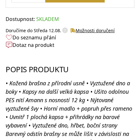
Dostupnost:
SKLADEM
?
Doručíme do
Středa 12.08.
Možnosti doručení
Do seznamu přání
Dotaz na produkt
POPIS PRODUKTU
• Kožená brašna z přírodní usně • Vyztužené dno a
boky • Kapsy na další velká kapsa • Ušito odolnou
PES nití Amann s nosností 12 kg • Nýtované
vyztužené švy • Horní madlo + popruh přes rameno
• Uvnitř 1 plochá kapsa + přihrádky na barové
vybavení • Vyztužené dno, hřbet, boční strany
Barevný odstín brašny se může lišit v závislosti na