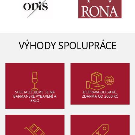
VÝHODY SPOLUPRÁCE
SPECIALIZUJEME SE NA
DOPRAVA OD 69 KČ,
BARMANSKÉ VYBAVENÍ A
ZDARMA OD 2000 KČ
SKLO