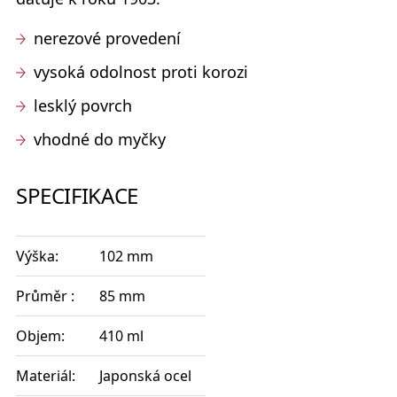
nerezové provedení
vysoká odolnost proti korozi
lesklý povrch
vhodné do myčky
SPECIFIKACE
Výška:
102 mm
Průměr :
85 mm
Objem:
410 ml
Materiál:
Japonská ocel