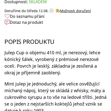
Dostupnost:
SKLADEM
?
Doručíme do
Středa 12.08.
Možnosti doručení
Do seznamu přání
Dotaz na produkt
POPIS PRODUKTU
Julep Cup
o objemu 410 ml, je nerezový, lehce
kónický šálek, vyrobený z prémiové nerezové
oceli. Povrch je lesklý, základna je zesílená a
okraj je příjemně zaoblený.
Mint julep
je jednoduchý, ale velice osvěžující
míchaný nápoj, který se skládá z whisky, máty a
cukrového syrupu a to vše na ledové tříšti. Jedná
se o jeden z nejstarších koktejlů jehož vznik se
datuje k roku 1903.