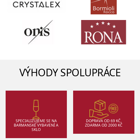
VÝHODY SPOLUPRÁCE
SPECIALIZUJEME SE NA
DOPRAVA OD 69 KČ,
BARMANSKÉ VYBAVENÍ A
ZDARMA OD 2000 KČ
SKLO