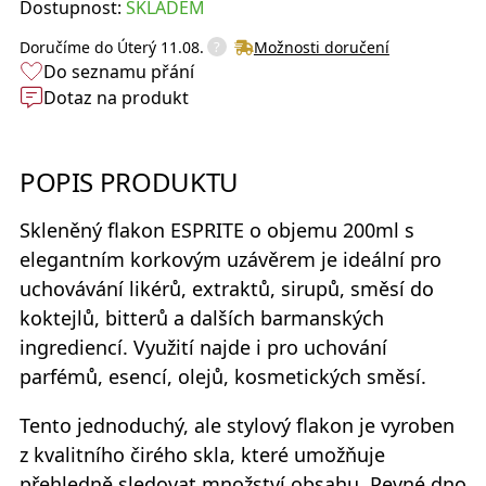
Dostupnost:
SKLADEM
?
Doručíme do
Úterý 11.08.
Možnosti doručení
Do seznamu přání
Dotaz na produkt
POPIS PRODUKTU
Skleněný flakon
ESPRITE
o objemu 200ml s
elegantním korkovým uzávěrem je ideální pro
uchovávání likérů, extraktů, sirupů, směsí do
koktejlů, bitterů a dalších barmanských
ingrediencí. Využití najde i pro uchování
parfémů, esencí, olejů, kosmetických směsí.
Tento jednoduchý, ale stylový flakon je vyroben
z kvalitního čirého skla, které umožňuje
přehledně sledovat množství obsahu. Pevné dno