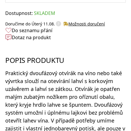
Dostupnost:
SKLADEM
?
Doručíme do
Úterý 11.08.
Možnosti doručení
Do seznamu přání
Dotaz na produkt
POPIS PRODUKTU
Praktický
dvoufázový otvírák na víno
nebo také
vývrtka slouží na otevírání lahví s korkovým
uzávěrem a lahví se zátkou.
Otvírák
je opatřen
malým zubatým nožíkem pro oříznutí obalu,
který kryje hrdlo lahve se špuntem. Dvoufázový
systém umožní i úplnému lajkovi bez problémů
otevřít lahev vína. V případě potřeby umíme
zajistit i vlastní jednobarevný potisk, ale pouze v