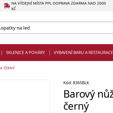
NA VÝDEJNÍ MÍSTA PPL DOPRAVA ZDARMA NAD 2000
KČ
SKLENICE A POHÁRY
VYBAVENÍ BARU A RESTAURAC
CM ČERNÝ
Kód: 8365BLK
Barový nůž
černý
Degustační
Produkty ve slevě
Strainery a sítka
Chladiče na víno a zásobníky
Kelímky
Dárky pro muže
sklenice