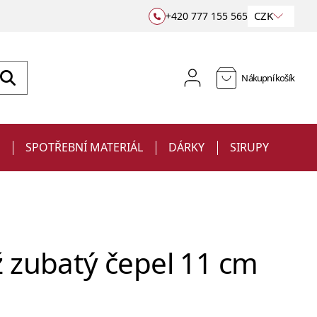
CZK
+420 777 155 565
Nákupní košík
E
SPOTŘEBNÍ MATERIÁL
DÁRKY
SIRUPY
 zubatý čepel 11 cm
Sklenice
Jiggery a odměrky
na víno
Barové podložky a rohože
Ubrousky
Sklenice s potiskem
a sekt