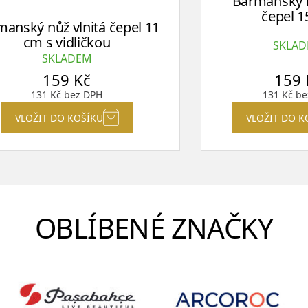
Barmanský n
čepel 
anský nůž vlnitá čepel 11
cm s vidličkou
SKLA
SKLADEM
159
Kč
159
131
Kč
bez DPH
131
Kč
be
VLOŽIT DO KOŠÍKU
VLOŽIT DO K
OBLÍBENÉ ZNAČKY