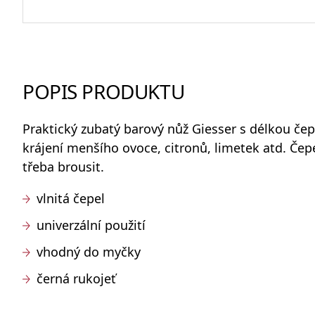
Odlivky a sklenice na vodu
POPIS PRODUKTU
Whisky sety a karafy
Praktický zubatý barový nůž
Giesser s délkou če
krájení menšího ovoce, citronů, limetek atd. Čepel 
třeba brousit.
Skleněné dózy na potraviny
vlnitá čepel
univerzální použití
vhodný do myčky
černá rukojeť