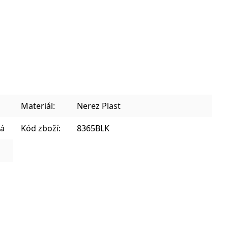
Sklenice na kávu a teplé nápoje
Plecháčky, hrnky a julep mug
Materiál:
Nerez Plast
ná
Kód zboží:
8365BLK