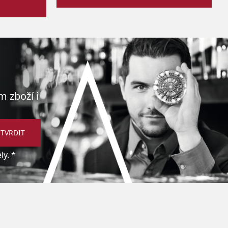
m zboží i
TVRDIT
y. *