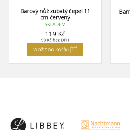
Barový nůž zubatý čepel 11
Barm
cm červený
SKLADEM
119
Kč
98
Kč
bez DPH
VLOŽIT DO KOŠÍKU