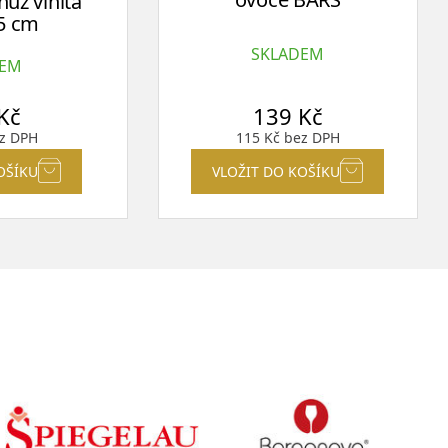
ůž vlnitá
15 cm
SKLADEM
DEM
Kč
139
Kč
z DPH
115
Kč
bez DPH
OŠÍKU
VLOŽIT DO KOŠÍKU