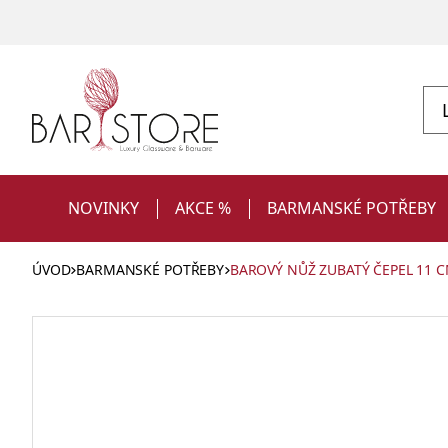
NOVINKY
AKCE %
BARMANSKÉ POTŘEBY
ÚVOD
BARMANSKÉ POTŘEBY
BAROVÝ NŮŽ ZUBATÝ ČEPEL 11 
Sklenice
Vybavení restaurace pro obsluhu a
Výprodej
Shakery na koktejly
na
Obaly na jídlo a nápoje
Dárky pro ženy
servis
koktejly