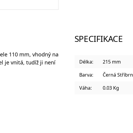
Sklenice a panáky na alkohol
SPECIFIKACE
Plastové sklenice
pele 110 mm, vhodný na
Délka:
215 mm
je vnitá, tudíž ji není
Barva:
Černá Stříbr
Designové sklenice na koktejly
Váha:
0.03 Kg