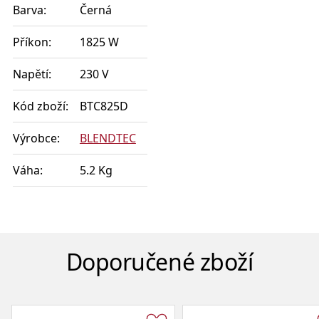
Barva:
Černá
Příkon:
1825 W
Napětí:
230 V
Kód zboží:
BTC825D
Výrobce:
BLENDTEC
Váha:
5.2 Kg
Doporučené zboží