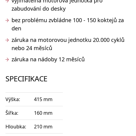
vyjímatelná motorová jednotka pro
zabudování do desky
bez problému zvbládne 100 - 150 koktejů za
den
záruka na motorovou jednotku 20.000 cyklů
nebo 24 měsíců
záruka na nádoby 12 měsíců
SPECIFIKACE
Výška:
415 mm
Šířka:
160 mm
Hloubka:
210 mm