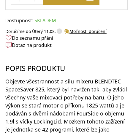
Dostupnost:
SKLADEM
?
Doručíme do
Úterý 11.08.
Možnosti doručení
Do seznamu přání
Dotaz na produkt
POPIS PRODUKTU
Objevte všestrannost a sílu mixeru
BLENDTEC
SpaceSaver 825,
který byl navržen tak, aby zvládl
všechny vaše mixovací potřeby na baru. O jeho
výkon se stará motor o příkonu 1825 wattů a je
dodáván s dvěmi nádobami
FourSide
o objemu
1,9l s víčky
LockingLid.
Mozkem tohoto zažízení
je jednotka se 42 programi, které lze jako